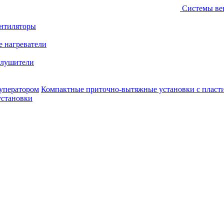
Системы ве
ентиляторы
е нагреватели
лушители
уператором
Компактные приточно-вытяжные установки с пласт
установки