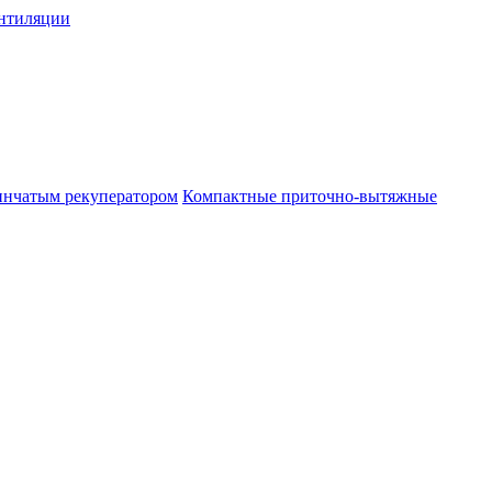
нтиляции
инчатым рекуператором
Компактные приточно-вытяжные