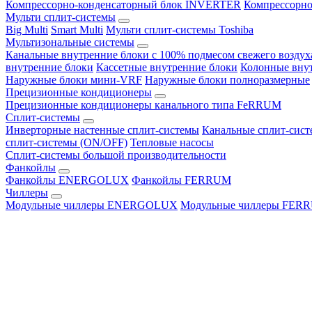
Компрессорно-конденсаторный блок INVERTER
Компрессорно
Мульти сплит-системы
Big Multi
Smart Multi
Мульти сплит-системы Toshiba
Мультизональные системы
Канальные внутренние блоки с 100% подмесом свежего воздух
внутренние блоки
Кассетные внутренние блоки
Колонные вну
Наружные блоки мини-VRF
Наружные блоки полноразмерные
Прецизионные кондиционеры
Прецизионные кондиционеры канального типа FeRRUM
Сплит-системы
Инверторные настенные сплит-системы
Канальные сплит-сис
сплит-системы (ON/OFF)
Тепловые насосы
Сплит-системы большой производительности
Фанкойлы
Фанкойлы ENERGOLUX
Фанкойлы FERRUM
Чиллеры
Модульные чиллеры ENERGOLUX
Модульные чиллеры FER