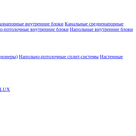
конапорные внутренние блоки
Канальные средненапорные
о-потолочные внутренние блоки
Напольные внутренние блоки
ционеры)
Напольно-потолочные сплит-системы
Настенные
OLUX