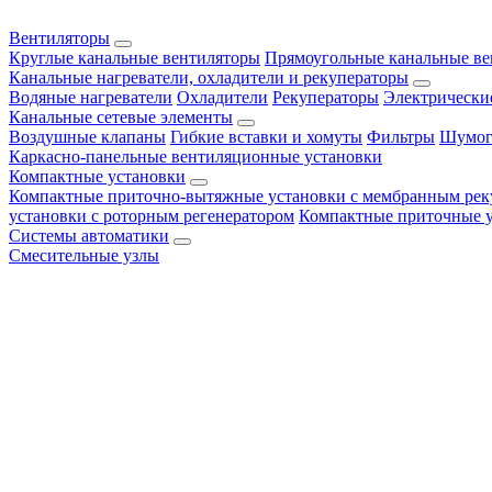
Вентиляторы
Круглые канальные вентиляторы
Прямоугольные канальные в
Канальные нагреватели, охладители и рекуператоры
Водяные нагреватели
Охладители
Рекуператоры
Электрически
Канальные сетевые элементы
Воздушные клапаны
Гибкие вставки и хомуты
Фильтры
Шумог
Каркасно-панельные вентиляционные установки
Компактные установки
Компактные приточно-вытяжные установки с мембранным рек
установки с роторным регенератором
Компактные приточные 
Системы автоматики
Смесительные узлы