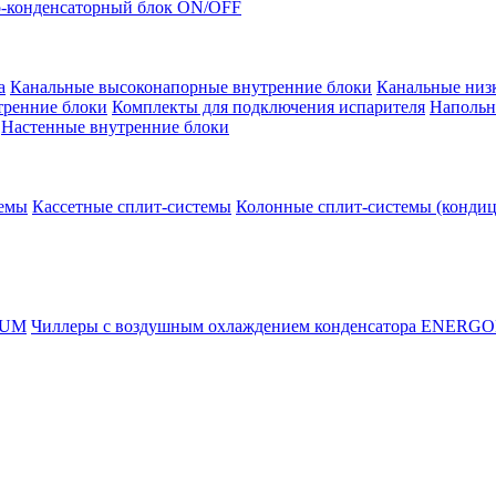
-конденсаторный блок ON/OFF
а
Канальные высоконапорные внутренние блоки
Канальные низ
тренние блоки
Комплекты для подключения испарителя
Напольн
Настенные внутренние блоки
темы
Кассетные сплит-системы
Колонные сплит-системы (конди
RUM
Чиллеры с воздушным охлаждением конденсатора ENERG