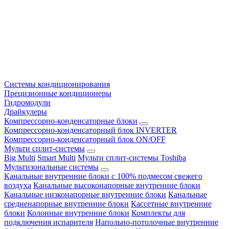
Системы кондиционирования
Прецизионные кондиционеры
Гидромодули
Драйкулеры
Компрессорно-конденсаторные блоки
Компрессорно-конденсаторный блок INVERTER
Компрессорно-конденсаторный блок ON/OFF
Мульти сплит-системы
Big Multi
Smart Multi
Мульти сплит-системы Toshiba
Мультизональные системы
Канальные внутренние блоки с 100% подмесом свежего
воздуха
Канальные высоконапорные внутренние блоки
Канальные низконапорные внутренние блоки
Канальные
средненапорные внутренние блоки
Кассетные внутренние
блоки
Колонные внутренние блоки
Комплекты для
подключения испарителя
Напольно-потолочные внутренние