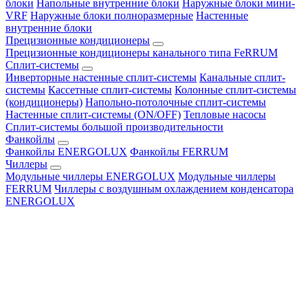
блоки
Напольные внутренние блоки
Наружные блоки мини-
VRF
Наружные блоки полноразмерные
Настенные
внутренние блоки
Прецизионные кондиционеры
Прецизионные кондиционеры канального типа FeRRUM
Сплит-системы
Инверторные настенные сплит-системы
Канальные сплит-
системы
Кассетные сплит-системы
Колонные сплит-системы
(кондиционеры)
Напольно-потолочные сплит-системы
Настенные сплит-системы (ON/OFF)
Тепловые насосы
Сплит-системы большой производительности
Фанкойлы
Фанкойлы ENERGOLUX
Фанкойлы FERRUM
Чиллеры
Модульные чиллеры ENERGOLUX
Модульные чиллеры
FERRUM
Чиллеры с воздушным охлаждением конденсатора
ENERGOLUX