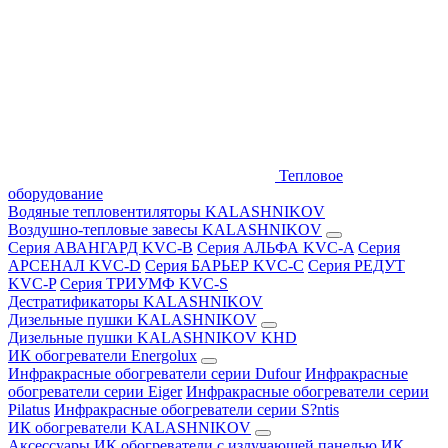
Тепловое
оборудование
Водяные тепловентиляторы KALASHNIKOV
Воздушно-тепловые завесы KALASHNIKOV
Серия АВАНГАРД KVC-B
Серия АЛЬФА KVC-A
Серия
АРСЕНАЛ KVC-D
Серия БАРЬЕР KVC-C
Серия РЕДУТ
KVC-P
Серия ТРИУМФ KVC-S
Дестратификаторы KALASHNIKOV
Дизельные пушки KALASHNIKOV
Дизельные пушки KALASHNIKOV KHD
ИК обогреватели Energolux
Инфракрасные обогреватели серии Dufour
Инфракрасные
обогреватели серии Eiger
Инфракрасные обогреватели серии
Pilatus
Инфракрасные обогреватели серии S?ntis
ИК обогреватели KALASHNIKOV
Аксессуары
ИК обогреватели с излучающей панелью
ИК