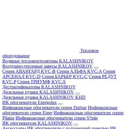
Тепловое
оборудование
Водяные тепловентиляторы KALASHNIKOV
Воздушно-тепловые завесы KALASHNIKOV
Серия АВАНГАРД KVC-B
Серия АЛЬФА KVC-A
Серия
АРСЕНАЛ KVC-D
Серия БАРЬЕР KVC-C
Серия РЕДУТ
KVC-P
Серия ТРИУМФ KVC-S
Дестратификаторы KALASHNIKOV
Дизельные пушки KALASHNIKOV
Дизельные пушки KALASHNIKOV KHD
ИК обогреватели Energolux
Инфракрасные обогреватели серии Dufour
Инфракрасные
обогреватели серии Eiger
Инфракрасные обогреватели серии
Pilatus
Инфракрасные обогреватели серии S?ntis
ИК обогреватели KALASHNIKOV
Аксессуары
ИК обогреватели с излучающей панелью
ИК