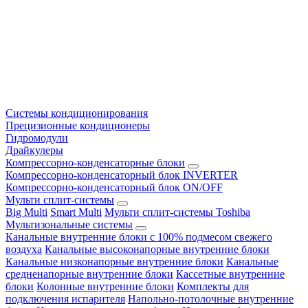
Системы кондиционирования
Прецизионные кондиционеры
Гидромодули
Драйкулеры
Компрессорно-конденсаторные блоки
Компрессорно-конденсаторный блок INVERTER
Компрессорно-конденсаторный блок ON/OFF
Мульти сплит-системы
Big Multi
Smart Multi
Мульти сплит-системы Toshiba
Мультизональные системы
Канальные внутренние блоки с 100% подмесом свежего
воздуха
Канальные высоконапорные внутренние блоки
Канальные низконапорные внутренние блоки
Канальные
средненапорные внутренние блоки
Кассетные внутренние
блоки
Колонные внутренние блоки
Комплекты для
подключения испарителя
Напольно-потолочные внутренние