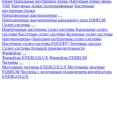
блоки
Напольные внутренние блоки
Наружные блоки мини-
VRF
Наружные блоки полноразмерные
Настенные
внутренние блоки
Прецизионные кондиционеры
Прецизионные кондиционеры канального типа FeRRUM
Сплит-системы
Инверторные настенные сплит-системы
Канальные сплит-
системы
Кассетные сплит-системы
Колонные сплит-системы
(кондиционеры)
Напольно-потолочные сплит-системы
Настенные сплит-системы (ON/OFF)
Тепловые насосы
Сплит-системы большой производительности
Фанкойлы
Фанкойлы ENERGOLUX
Фанкойлы FERRUM
Чиллеры
Модульные чиллеры ENERGOLUX
Модульные чиллеры
FERRUM
Чиллеры с воздушным охлаждением конденсатора
ENERGOLUX