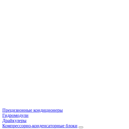
Прецизионные кондиционеры
Гидромодули
Драйкулеры
Компрессорно-конденсаторные блоки