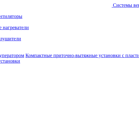
Системы ве
ентиляторы
е нагреватели
лушители
уператором
Компактные приточно-вытяжные установки с пласт
установки