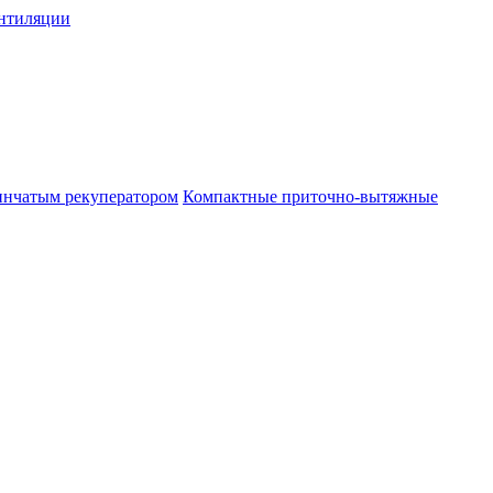
нтиляции
инчатым рекуператором
Компактные приточно-вытяжные