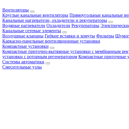
Вентиляторы
Круглые канальные вентиляторы
Прямоугольные канальные в
Канальные нагреватели, охладители и рекуператоры
Водяные нагреватели
Охладители
Рекуператоры
Электрически
Канальные сетевые элементы
Воздушные клапаны
Гибкие вставки и хомуты
Фильтры
Шумог
Каркасно-панельные вентиляционные установки
Компактные установки
Компактные приточно-вытяжные установки с мембранным рек
установки с роторным регенератором
Компактные приточные 
Системы автоматики
Смесительные узлы