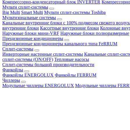
Компрессорно-конденсаторный блок INVERTER
Компрессорно
Мульти сплит-системы
Big Multi
Smart Multi
Мульти сплит-системы Toshiba
Мультизональные системы
Канальные внутренние блоки с 100% подмесом свежего воздух
внутренние блоки
Кассетные внутренние блоки
Колонные вну
Наружные блоки мини-VRF
Наружные блоки полноразмерные
Прецизионные кондиционеры
Прецизионные кондиционеры канального типа FeRRUM
Сплит-системы
Инверторные настенные сплит-системы
Канальные сплит-сис
сплит-системы (ON/OFF)
Тепловые насосы
Сплит-системы большой производительности
Фанкойлы
Фанкойлы ENERGOLUX
Фанкойлы FERRUM
Чиллеры
Модульные чиллеры ENERGOLUX
Модульные чиллеры FER