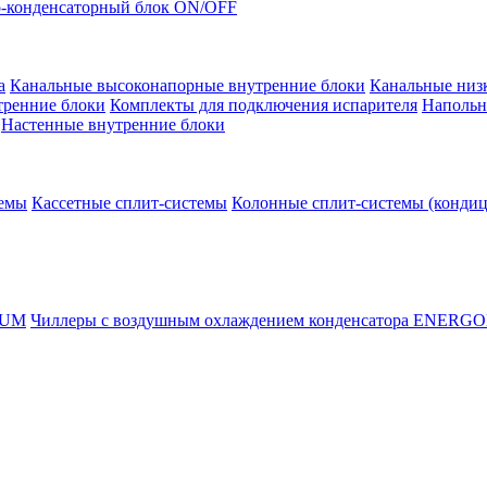
-конденсаторный блок ON/OFF
а
Канальные высоконапорные внутренние блоки
Канальные низ
тренние блоки
Комплекты для подключения испарителя
Напольн
Настенные внутренние блоки
темы
Кассетные сплит-системы
Колонные сплит-системы (конди
RUM
Чиллеры с воздушным охлаждением конденсатора ENERG