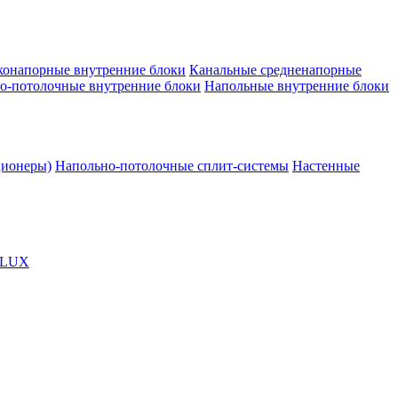
конапорные внутренние блоки
Канальные средненапорные
о-потолочные внутренние блоки
Напольные внутренние блоки
ционеры)
Напольно-потолочные сплит-системы
Настенные
OLUX