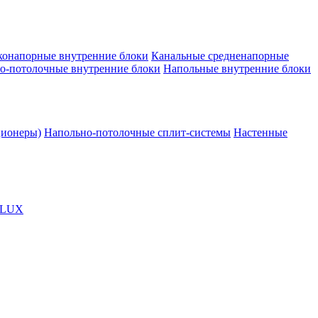
конапорные внутренние блоки
Канальные средненапорные
о-потолочные внутренние блоки
Напольные внутренние блоки
ционеры)
Напольно-потолочные сплит-системы
Настенные
OLUX