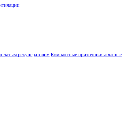
нтиляции
инчатым рекуператором
Компактные приточно-вытяжные