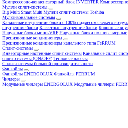
Компрессорно-конденсаторный блок INVERTER
Компрессорно
Мульти сплит-системы
Big Multi
Smart Multi
Мульти сплит-системы Toshiba
Мультизональные системы
Канальные внутренние блоки с 100% подмесом свежего воздух
внутренние блоки
Кассетные внутренние блоки
Колонные вну
Наружные блоки мини-VRF
Наружные блоки полноразмерные
Прецизионные кондиционеры
Прецизионные кондиционеры канального типа FeRRUM
Сплит-системы
Инверторные настенные сплит-системы
Канальные сплит-сис
сплит-системы (ON/OFF)
Тепловые насосы
Сплит-системы большой производительности
Фанкойлы
Фанкойлы ENERGOLUX
Фанкойлы FERRUM
Чиллеры
Модульные чиллеры ENERGOLUX
Модульные чиллеры FER