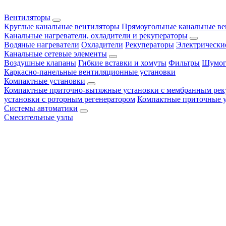
Вентиляторы
Круглые канальные вентиляторы
Прямоугольные канальные в
Канальные нагреватели, охладители и рекуператоры
Водяные нагреватели
Охладители
Рекуператоры
Электрически
Канальные сетевые элементы
Воздушные клапаны
Гибкие вставки и хомуты
Фильтры
Шумог
Каркасно-панельные вентиляционные установки
Компактные установки
Компактные приточно-вытяжные установки с мембранным рек
установки с роторным регенератором
Компактные приточные 
Системы автоматики
Смесительные узлы