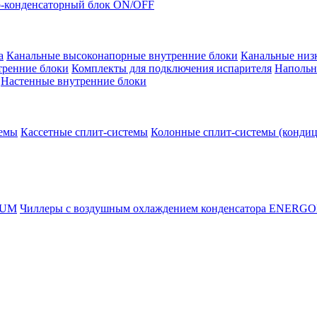
-конденсаторный блок ON/OFF
а
Канальные высоконапорные внутренние блоки
Канальные низ
тренние блоки
Комплекты для подключения испарителя
Напольн
Настенные внутренние блоки
темы
Кассетные сплит-системы
Колонные сплит-системы (конди
RUM
Чиллеры с воздушным охлаждением конденсатора ENERG