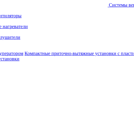
Системы ве
ентиляторы
е нагреватели
лушители
уператором
Компактные приточно-вытяжные установки с пласт
установки