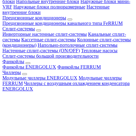
блоки
Напольные внутренние блоки
Наружные блоки мини-
VRF
Наружные блоки полноразмерные
Настенные
внутренние блоки
Прецизионные кондиционеры
Прецизионные кондиционеры канального типа FeRRUM
Сплит-системы
Инверторные настенные сплит-системы
Канальные сплит-
системы
Кассетные сплит-системы
Колонные сплит-системы
(кондиционеры)
Напольно-потолочные сплит-системы
Настенные сплит-системы (ON/OFF)
Тепловые насосы
Сплит-системы большой производительности
Фанкойлы
Фанкойлы ENERGOLUX
Фанкойлы FERRUM
Чиллеры
Модульные чиллеры ENERGOLUX
Модульные чиллеры
FERRUM
Чиллеры с воздушным охлаждением конденсатора
ENERGOLUX