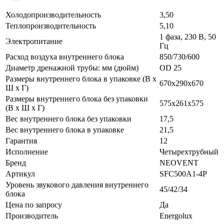
Холодопроизводительность
3,50
Теплопроизводительность
5,10
1 фаза, 230 В, 50
Электропитание
Гц
Расход воздуха внутреннего блока
850/730/600
Диаметр дренажной трубы: мм (дюйм)
OD 25
Размеры внутреннего блока в упаковке (В х
670х290х670
Ш х Г)
Размеры внутреннего блока без упаковки
575х261х575
(В х Ш х Г)
Вес внутреннего блока без упаковки
17,5
Вес внутреннего блока в упаковке
21,5
Гарантия
12
Исполнение
Четырехтрубный
Бренд
NEOVENT
Артикул
SFC500A1-4P
Уровень звукового давления внутреннего
45/42/34
блока
Цена по запросу
Да
Производитель
Energolux