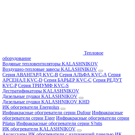
Тепловое
оборудование
Водяные тепловентиляторы KALASHNIKOV
Воздушно-тепловые завесы KALASHNIKOV
Серия АВАНГАРД KVC-B
Серия АЛЬФА KVC-A
Серия
АРСЕНАЛ KVC-D
Серия БАРЬЕР KVC-C
Серия РЕДУТ
KVC-P
Серия ТРИУМФ KVC-S
Дестратификаторы KALASHNIKOV
Дизельные пушки KALASHNIKOV
Дизельные пушки KALASHNIKOV KHD
ИК обогреватели Energolux
Инфракрасные обогреватели серии Dufour
Инфракрасные
обогреватели серии Eiger
Инфракрасные обогреватели серии
Pilatus
Инфракрасные обогреватели серии S?ntis
ИК обогреватели KALASHNIKOV
Аксессуары
ИК обогреватели с излучающей панелью
ИК