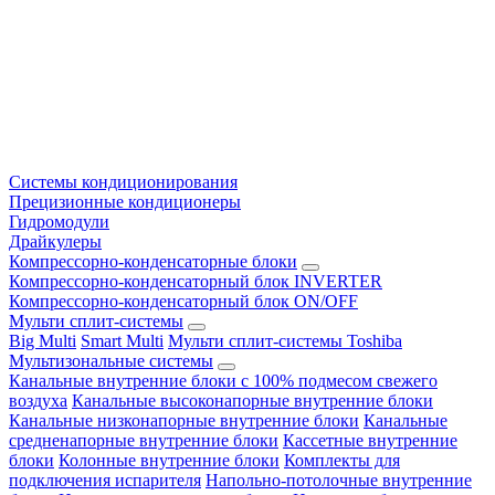
Системы кондиционирования
Прецизионные кондиционеры
Гидромодули
Драйкулеры
Компрессорно-конденсаторные блоки
Компрессорно-конденсаторный блок INVERTER
Компрессорно-конденсаторный блок ON/OFF
Мульти сплит-системы
Big Multi
Smart Multi
Мульти сплит-системы Toshiba
Мультизональные системы
Канальные внутренние блоки с 100% подмесом свежего
воздуха
Канальные высоконапорные внутренние блоки
Канальные низконапорные внутренние блоки
Канальные
средненапорные внутренние блоки
Кассетные внутренние
блоки
Колонные внутренние блоки
Комплекты для
подключения испарителя
Напольно-потолочные внутренние