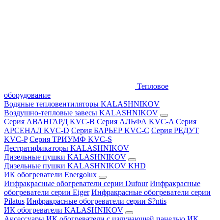
Тепловое
оборудование
Водяные тепловентиляторы KALASHNIKOV
Воздушно-тепловые завесы KALASHNIKOV
Серия АВАНГАРД KVC-B
Серия АЛЬФА KVC-A
Серия
АРСЕНАЛ KVC-D
Серия БАРЬЕР KVC-C
Серия РЕДУТ
KVC-P
Серия ТРИУМФ KVC-S
Дестратификаторы KALASHNIKOV
Дизельные пушки KALASHNIKOV
Дизельные пушки KALASHNIKOV KHD
ИК обогреватели Energolux
Инфракрасные обогреватели серии Dufour
Инфракрасные
обогреватели серии Eiger
Инфракрасные обогреватели серии
Pilatus
Инфракрасные обогреватели серии S?ntis
ИК обогреватели KALASHNIKOV
Аксессуары
ИК обогреватели с излучающей панелью
ИК