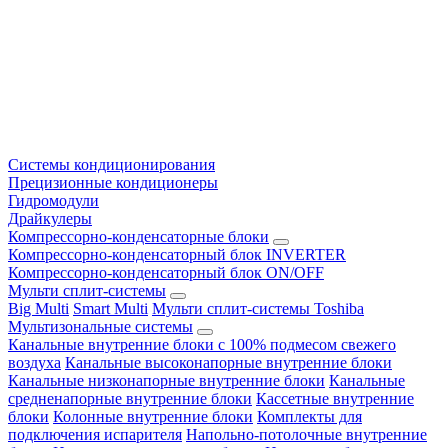
Системы кондиционирования
Прецизионные кондиционеры
Гидромодули
Драйкулеры
Компрессорно-конденсаторные блоки
Компрессорно-конденсаторный блок INVERTER
Компрессорно-конденсаторный блок ON/OFF
Мульти сплит-системы
Big Multi
Smart Multi
Мульти сплит-системы Toshiba
Мультизональные системы
Канальные внутренние блоки с 100% подмесом свежего
воздуха
Канальные высоконапорные внутренние блоки
Канальные низконапорные внутренние блоки
Канальные
средненапорные внутренние блоки
Кассетные внутренние
блоки
Колонные внутренние блоки
Комплекты для
подключения испарителя
Напольно-потолочные внутренние