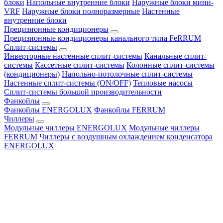
блоки
Напольные внутренние блоки
Наружные блоки мини-
VRF
Наружные блоки полноразмерные
Настенные
внутренние блоки
Прецизионные кондиционеры
Прецизионные кондиционеры канального типа FeRRUM
Сплит-системы
Инверторные настенные сплит-системы
Канальные сплит-
системы
Кассетные сплит-системы
Колонные сплит-системы
(кондиционеры)
Напольно-потолочные сплит-системы
Настенные сплит-системы (ON/OFF)
Тепловые насосы
Сплит-системы большой производительности
Фанкойлы
Фанкойлы ENERGOLUX
Фанкойлы FERRUM
Чиллеры
Модульные чиллеры ENERGOLUX
Модульные чиллеры
FERRUM
Чиллеры с воздушным охлаждением конденсатора
ENERGOLUX