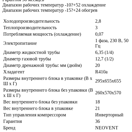
Диапазон рабочих температур -10?+52 охлаждение
Диапазон рабочих температур -15?+24 обогрев
Холодопроизводительность
2,8
Теплопроизводительность
3
Потребляемая мощность (охлаждение)
0,07
1 фаза, 230 В, 50
Электропитание
Гц
Диаметр жидкостной трубы
6,35 (1/4)
Диаметр газовой трубы
12,7 (1/2)
Диаметр дренажной трубы: мм (дюйм)
20
Хладагент
R410a
Размеры внутреннего блока в упаковке (В х
295х655х655
Ш х Г)
Размеры внутреннего блока без упаковки (В
260х570х570
х Ш х Г)
Вес внутреннего блока без упаковки
18
Вес внутреннего блока в упаковке
21
Тип управления компрессором
Инверторный
Гарантия
36
Бренд
NEOVENT