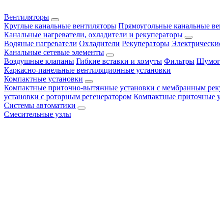
Вентиляторы
Круглые канальные вентиляторы
Прямоугольные канальные в
Канальные нагреватели, охладители и рекуператоры
Водяные нагреватели
Охладители
Рекуператоры
Электрически
Канальные сетевые элементы
Воздушные клапаны
Гибкие вставки и хомуты
Фильтры
Шумог
Каркасно-панельные вентиляционные установки
Компактные установки
Компактные приточно-вытяжные установки с мембранным рек
установки с роторным регенератором
Компактные приточные 
Системы автоматики
Смесительные узлы