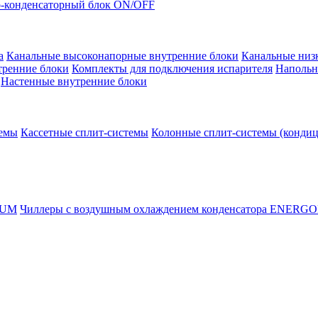
-конденсаторный блок ON/OFF
а
Канальные высоконапорные внутренние блоки
Канальные низ
тренние блоки
Комплекты для подключения испарителя
Напольн
Настенные внутренние блоки
темы
Кассетные сплит-системы
Колонные сплит-системы (конди
RUM
Чиллеры с воздушным охлаждением конденсатора ENERG