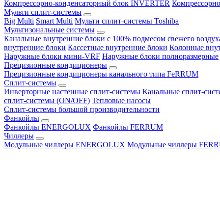
Компрессорно-конденсаторный блок INVERTER
Компрессорно
Мульти сплит-системы
Big Multi
Smart Multi
Мульти сплит-системы Toshiba
Мультизональные системы
Канальные внутренние блоки с 100% подмесом свежего воздух
внутренние блоки
Кассетные внутренние блоки
Колонные вну
Наружные блоки мини-VRF
Наружные блоки полноразмерные
Прецизионные кондиционеры
Прецизионные кондиционеры канального типа FeRRUM
Сплит-системы
Инверторные настенные сплит-системы
Канальные сплит-сис
сплит-системы (ON/OFF)
Тепловые насосы
Сплит-системы большой производительности
Фанкойлы
Фанкойлы ENERGOLUX
Фанкойлы FERRUM
Чиллеры
Модульные чиллеры ENERGOLUX
Модульные чиллеры FER