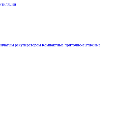
нтиляции
инчатым рекуператором
Компактные приточно-вытяжные