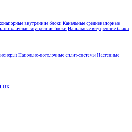
конапорные внутренние блоки
Канальные средненапорные
о-потолочные внутренние блоки
Напольные внутренние блоки
ционеры)
Напольно-потолочные сплит-системы
Настенные
OLUX