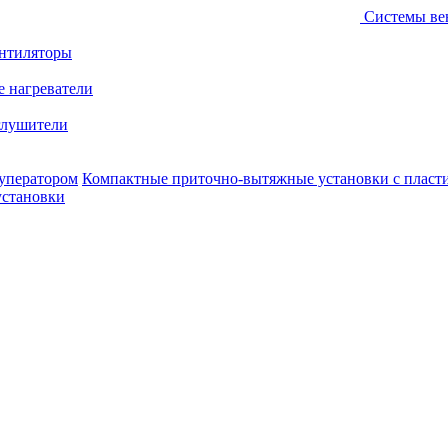
Системы ве
ентиляторы
е нагреватели
лушители
уператором
Компактные приточно-вытяжные установки с пласт
установки