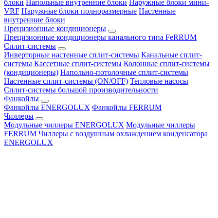
блоки
Напольные внутренние блоки
Наружные блоки мини-
VRF
Наружные блоки полноразмерные
Настенные
внутренние блоки
Прецизионные кондиционеры
Прецизионные кондиционеры канального типа FeRRUM
Сплит-системы
Инверторные настенные сплит-системы
Канальные сплит-
системы
Кассетные сплит-системы
Колонные сплит-системы
(кондиционеры)
Напольно-потолочные сплит-системы
Настенные сплит-системы (ON/OFF)
Тепловые насосы
Сплит-системы большой производительности
Фанкойлы
Фанкойлы ENERGOLUX
Фанкойлы FERRUM
Чиллеры
Модульные чиллеры ENERGOLUX
Модульные чиллеры
FERRUM
Чиллеры с воздушным охлаждением конденсатора
ENERGOLUX