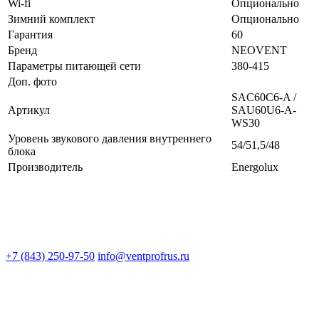
Wi-fi
Опционально
Зимний комплект
Опционально
Гарантия
60
Бренд
NEOVENT
Параметры питающей сети
380-415
Доп. фото
SAС60С6-A /
Артикул
SAU60U6-A-
WS30
Уровень звукового давления внутреннего
54/51,5/48
блока
Производитель
Energolux
+7 (843) 250-97-50
info@ventprofrus.ru