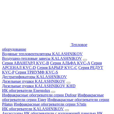
Тепловое
оборудование
Водяные тепловентиляторы KALASHNIKOV
Воздушно-тепловые завесы KALASHNIKOV
Серия АВАНГАРД KVC-B
Серия АЛЬФА KVC-A
Серия
АРСЕНАЛ KVC-D
Серия БАРЬЕР KVC-C
Серия РЕДУТ
KVC-P
Серия ТРИУМФ KVC-S
Дестратификаторы KALASHNIKOV
Дизельные пушки KALASHNIKOV
Дизельные пушки KALASHNIKOV KHD
ИК обогреватели Energolux
Инфракрасные обогреватели серии Dufour
Инфракрасные
обогреватели серии Eiger
Инфракрасные обогреватели серии
Pilatus
Инфракрасные обогреватели серии S?ntis
ИК обогреватели KALASHNIKOV
Аксессуары
ИК обогреватели с излучающей панелью
ИК