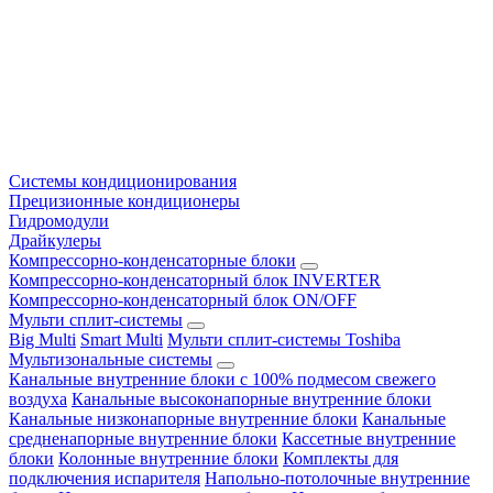
Системы кондиционирования
Прецизионные кондиционеры
Гидромодули
Драйкулеры
Компрессорно-конденсаторные блоки
Компрессорно-конденсаторный блок INVERTER
Компрессорно-конденсаторный блок ON/OFF
Мульти сплит-системы
Big Multi
Smart Multi
Мульти сплит-системы Toshiba
Мультизональные системы
Канальные внутренние блоки с 100% подмесом свежего
воздуха
Канальные высоконапорные внутренние блоки
Канальные низконапорные внутренние блоки
Канальные
средненапорные внутренние блоки
Кассетные внутренние
блоки
Колонные внутренние блоки
Комплекты для
подключения испарителя
Напольно-потолочные внутренние