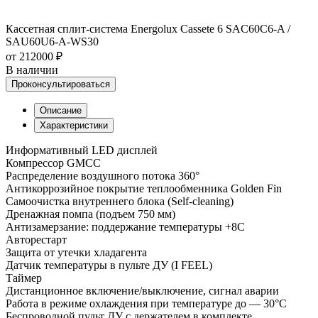
Кассетная сплит-система Energolux Cassete 6 SAC60C6-A /
SAU60U6-A-WS30
от 212000 ₽
В наличии
Проконсультироваться
Описание
Характеристики
Информативный LED дисплей
Компрессор GMCC
Распределение воздушного потока 360°
Антикоррозийное покрытие теплообменника Golden Fin
Самоочистка внутреннего блока (Self-cleaning)
Дренажная помпа (подъем 750 мм)
Антизамерзание: поддержание температуры +8С
Авторестарт
Защита от утечки хладагента
Датчик температуры в пульте ДУ (I FEEL)
Таймер
Дистанционное включение/выключение, сигнал аварии
Работа в режиме охлаждения при температуре до — 30°C
Беспроводной пульт ДУ с держателем в комплекте