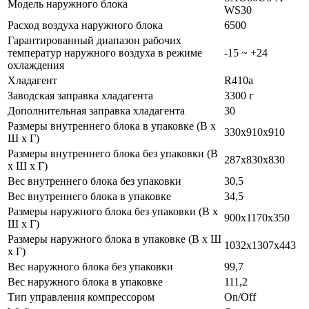
Модель наружного блока
WS30
Расход воздуха наружного блока
6500
Гарантированный диапазон рабочих
температур наружного воздуха в режиме
-15 ~ +24
охлаждения
Хладагент
R410a
Заводская заправка хладагента
3300 г
Дополнительная заправка хладагента
30
Размеры внутреннего блока в упаковке (В х
330х910x910
Ш х Г)
Размеры внутреннего блока без упаковки (В
287х830x830
х Ш х Г)
Вес внутреннего блока без упаковки
30,5
Вес внутреннего блока в упаковке
34,5
Размеры наружного блока без упаковки (В х
900x1170x350
Ш х Г)
Размеры наружного блока в упаковке (В х Ш
1032x1307x443
х Г)
Вес наружного блока без упаковки
99,7
Вес наружного блока в упаковке
111,2
Тип управления компрессором
On/Off