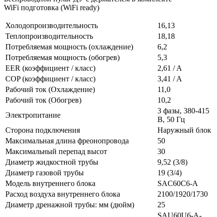
WiFi подготовка (WiFi ready)
Холодопроизводительность
16,13
Теплопроизводительность
18,18
Потребляемая мощность (охлаждение)
6,2
Потребляемая мощность (обогрев)
5,3
EER (коэффициент / класс)
2,61 / A
COP (коэффициент / класс)
3,41 / A
Рабочий ток (Охлаждение)
11,0
Рабочий ток (Обогрев)
10,2
3 фазы, 380-415
Электропитание
В, 50 Гц
Сторона подключения
Наружный блок
Максимальная длина фреонопровода
50
Максимальный перепад высот
30
Диаметр жидкостной трубы
9,52 (3/8)
Диаметр газовой трубы
19 (3/4)
Модель внутреннего блока
SAС60С6-A
Расход воздуха внутреннего блока
2100/1920/1730
Диаметр дренажной трубы: мм (дюйм)
25
SAU60U6-A-