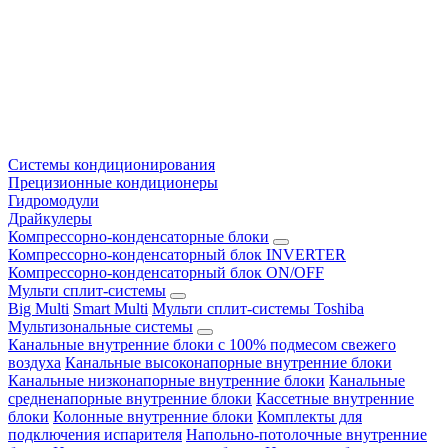
Системы кондиционирования
Прецизионные кондиционеры
Гидромодули
Драйкулеры
Компрессорно-конденсаторные блоки
Компрессорно-конденсаторный блок INVERTER
Компрессорно-конденсаторный блок ON/OFF
Мульти сплит-системы
Big Multi
Smart Multi
Мульти сплит-системы Toshiba
Мультизональные системы
Канальные внутренние блоки с 100% подмесом свежего
воздуха
Канальные высоконапорные внутренние блоки
Канальные низконапорные внутренние блоки
Канальные
средненапорные внутренние блоки
Кассетные внутренние
блоки
Колонные внутренние блоки
Комплекты для
подключения испарителя
Напольно-потолочные внутренние