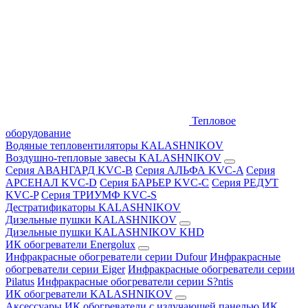
Тепловое
оборудование
Водяные тепловентиляторы KALASHNIKOV
Воздушно-тепловые завесы KALASHNIKOV
Серия АВАНГАРД KVC-B
Серия АЛЬФА KVC-A
Серия
АРСЕНАЛ KVC-D
Серия БАРЬЕР KVC-C
Серия РЕДУТ
KVC-P
Серия ТРИУМФ KVC-S
Дестратификаторы KALASHNIKOV
Дизельные пушки KALASHNIKOV
Дизельные пушки KALASHNIKOV KHD
ИК обогреватели Energolux
Инфракрасные обогреватели серии Dufour
Инфракрасные
обогреватели серии Eiger
Инфракрасные обогреватели серии
Pilatus
Инфракрасные обогреватели серии S?ntis
ИК обогреватели KALASHNIKOV
Аксессуары
ИК обогреватели с излучающей панелью
ИК