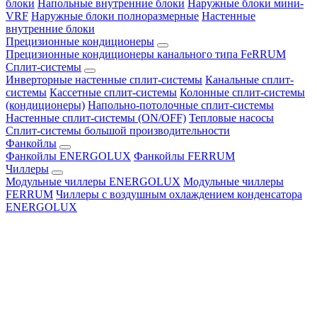
блоки
Напольные внутренние блоки
Наружные блоки мини-
VRF
Наружные блоки полноразмерные
Настенные
внутренние блоки
Прецизионные кондиционеры
Прецизионные кондиционеры канального типа FeRRUM
Сплит-системы
Инверторные настенные сплит-системы
Канальные сплит-
системы
Кассетные сплит-системы
Колонные сплит-системы
(кондиционеры)
Напольно-потолочные сплит-системы
Настенные сплит-системы (ON/OFF)
Тепловые насосы
Сплит-системы большой производительности
Фанкойлы
Фанкойлы ENERGOLUX
Фанкойлы FERRUM
Чиллеры
Модульные чиллеры ENERGOLUX
Модульные чиллеры
FERRUM
Чиллеры с воздушным охлаждением конденсатора
ENERGOLUX