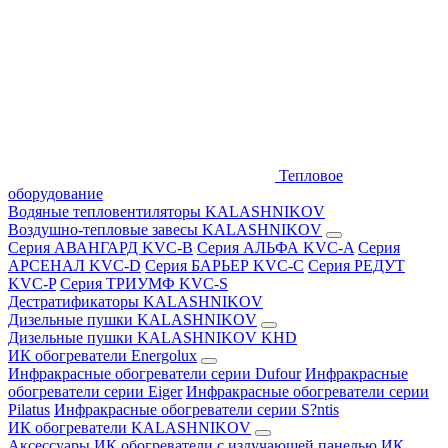
Тепловое
оборудование
Водяные тепловентиляторы KALASHNIKOV
Воздушно-тепловые завесы KALASHNIKOV
Серия АВАНГАРД KVC-B
Серия АЛЬФА KVC-A
Серия
АРСЕНАЛ KVC-D
Серия БАРЬЕР KVC-C
Серия РЕДУТ
KVC-P
Серия ТРИУМФ KVC-S
Дестратификаторы KALASHNIKOV
Дизельные пушки KALASHNIKOV
Дизельные пушки KALASHNIKOV KHD
ИК обогреватели Energolux
Инфракрасные обогреватели серии Dufour
Инфракрасные
обогреватели серии Eiger
Инфракрасные обогреватели серии
Pilatus
Инфракрасные обогреватели серии S?ntis
ИК обогреватели KALASHNIKOV
Аксессуары
ИК обогреватели с излучающей панелью
ИК