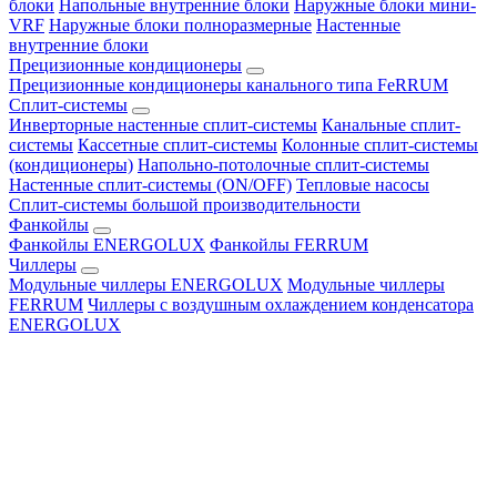
блоки
Напольные внутренние блоки
Наружные блоки мини-
VRF
Наружные блоки полноразмерные
Настенные
внутренние блоки
Прецизионные кондиционеры
Прецизионные кондиционеры канального типа FeRRUM
Сплит-системы
Инверторные настенные сплит-системы
Канальные сплит-
системы
Кассетные сплит-системы
Колонные сплит-системы
(кондиционеры)
Напольно-потолочные сплит-системы
Настенные сплит-системы (ON/OFF)
Тепловые насосы
Сплит-системы большой производительности
Фанкойлы
Фанкойлы ENERGOLUX
Фанкойлы FERRUM
Чиллеры
Модульные чиллеры ENERGOLUX
Модульные чиллеры
FERRUM
Чиллеры с воздушным охлаждением конденсатора
ENERGOLUX