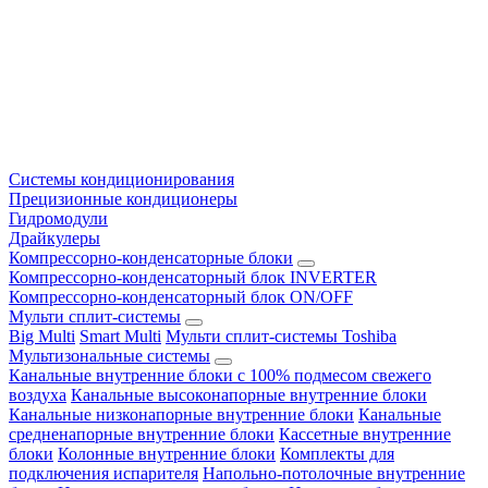
Системы кондиционирования
Прецизионные кондиционеры
Гидромодули
Драйкулеры
Компрессорно-конденсаторные блоки
Компрессорно-конденсаторный блок INVERTER
Компрессорно-конденсаторный блок ON/OFF
Мульти сплит-системы
Big Multi
Smart Multi
Мульти сплит-системы Toshiba
Мультизональные системы
Канальные внутренние блоки с 100% подмесом свежего
воздуха
Канальные высоконапорные внутренние блоки
Канальные низконапорные внутренние блоки
Канальные
средненапорные внутренние блоки
Кассетные внутренние
блоки
Колонные внутренние блоки
Комплекты для
подключения испарителя
Напольно-потолочные внутренние