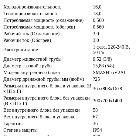
Холодопроизводительность
16,0
Теплопроизводительность
18,0
Потребляемая мощность (охлаждение)
0,560
Потребляемая мощность (обогрев)
0,560
Рабочий ток (Охлаждение)
3,0
Рабочий ток (Обогрев)
3,0
1 фаза, 220-240 В,
Электропитание
50 Гц
Диаметр жидкостной трубы
9,52 (3/8)
Диаметр газовой трубы
15,88 (5/8)
Модель внутреннего блока
SMZSH55V2AI
Диаметр дренажной трубы: мм (дюйм)
?25
Размеры внутреннего блока в упаковке (В
365х808х1678
х Ш х Г)
Размеры внутреннего блока без упаковки
300х700х1400
(В х Ш х Г)
Вес внутреннего блока без упаковки
58
Вес внутреннего блока в упаковке
67
Гарантия
36
Степень защиты
IP54