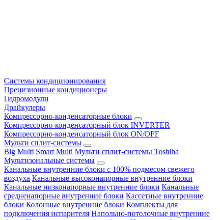
Системы кондиционирования
Прецизионные кондиционеры
Гидромодули
Драйкулеры
Компрессорно-конденсаторные блоки
Компрессорно-конденсаторный блок INVERTER
Компрессорно-конденсаторный блок ON/OFF
Мульти сплит-системы
Big Multi
Smart Multi
Мульти сплит-системы Toshiba
Мультизональные системы
Канальные внутренние блоки с 100% подмесом свежего
воздуха
Канальные высоконапорные внутренние блоки
Канальные низконапорные внутренние блоки
Канальные
средненапорные внутренние блоки
Кассетные внутренние
блоки
Колонные внутренние блоки
Комплекты для
подключения испарителя
Напольно-потолочные внутренние