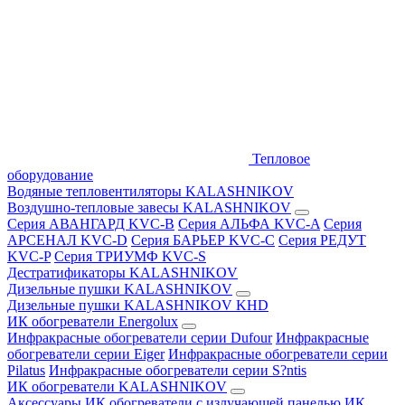
Тепловое
оборудование
Водяные тепловентиляторы KALASHNIKOV
Воздушно-тепловые завесы KALASHNIKOV
Серия АВАНГАРД KVC-B
Серия АЛЬФА KVC-A
Серия
АРСЕНАЛ KVC-D
Серия БАРЬЕР KVC-C
Серия РЕДУТ
KVC-P
Серия ТРИУМФ KVC-S
Дестратификаторы KALASHNIKOV
Дизельные пушки KALASHNIKOV
Дизельные пушки KALASHNIKOV KHD
ИК обогреватели Energolux
Инфракрасные обогреватели серии Dufour
Инфракрасные
обогреватели серии Eiger
Инфракрасные обогреватели серии
Pilatus
Инфракрасные обогреватели серии S?ntis
ИК обогреватели KALASHNIKOV
Аксессуары
ИК обогреватели с излучающей панелью
ИК