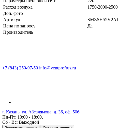
Параметры питающей сети
220
Расход воздуха
1750-2000-2500
Доп. фото
Артикул
SMZSH55V2AI
Цена по запросу
Да
Производитель
+7 (843) 250-97-50
info@ventprofrus.ru
г. Казань, ул. Абсалямова, д. 36, оф. 506
Пн-Пт: 10:00 - 18:00,
Сб - Вс: Выходной
Рассчитать проект
Оставить заявку