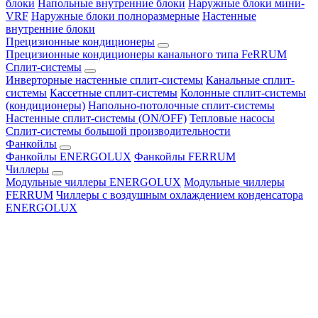
блоки
Напольные внутренние блоки
Наружные блоки мини-
VRF
Наружные блоки полноразмерные
Настенные
внутренние блоки
Прецизионные кондиционеры
Прецизионные кондиционеры канального типа FeRRUM
Сплит-системы
Инверторные настенные сплит-системы
Канальные сплит-
системы
Кассетные сплит-системы
Колонные сплит-системы
(кондиционеры)
Напольно-потолочные сплит-системы
Настенные сплит-системы (ON/OFF)
Тепловые насосы
Сплит-системы большой производительности
Фанкойлы
Фанкойлы ENERGOLUX
Фанкойлы FERRUM
Чиллеры
Модульные чиллеры ENERGOLUX
Модульные чиллеры
FERRUM
Чиллеры с воздушным охлаждением конденсатора
ENERGOLUX