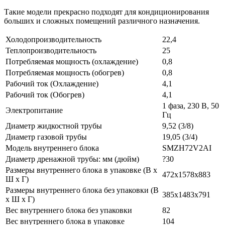
Такие модели прекрасно подходят для кондиционирования
больших и сложных помещений различного назначения.
Холодопроизводительность
22,4
Теплопроизводительность
25
Потребляемая мощность (охлаждение)
0,8
Потребляемая мощность (обогрев)
0,8
Рабочий ток (Охлаждение)
4,1
Рабочий ток (Обогрев)
4,1
1 фаза, 230 В, 50
Электропитание
Гц
Диаметр жидкостной трубы
9,52 (3/8)
Диаметр газовой трубы
19,05 (3/4)
Модель внутреннего блока
SMZH72V2AI
Диаметр дренажной трубы: мм (дюйм)
?30
Размеры внутреннего блока в упаковке (В х
472x1578x883
Ш х Г)
Размеры внутреннего блока без упаковки (В
385x1483x791
х Ш х Г)
Вес внутреннего блока без упаковки
82
Вес внутреннего блока в упаковке
104