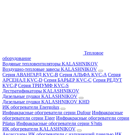
Тепловое
оборудование
Водяные тепловентиляторы KALASHNIKOV
Воздушно-тепловые завесы KALASHNIKOV
Серия АВАНГАРД KVC-B
Серия АЛЬФА KVC-A
Серия
АРСЕНАЛ KVC-D
Серия БАРЬЕР KVC-C
Серия РЕДУТ
KVC-P
Серия ТРИУМФ KVC-S
Дестратификаторы KALASHNIKOV
Дизельные пушки KALASHNIKOV
Дизельные пушки KALASHNIKOV KHD
ИК обогреватели Energolux
Инфракрасные обогреватели серии Dufour
Инфракрасные
обогреватели серии Eiger
Инфракрасные обогреватели серии
Pilatus
Инфракрасные обогреватели серии S?ntis
ИК обогреватели KALASHNIKOV
Аксессуары
ИК обогреватели с излучающей панелью
ИК