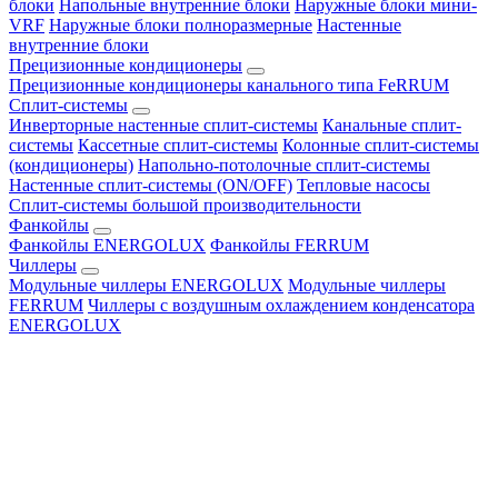
блоки
Напольные внутренние блоки
Наружные блоки мини-
VRF
Наружные блоки полноразмерные
Настенные
внутренние блоки
Прецизионные кондиционеры
Прецизионные кондиционеры канального типа FeRRUM
Сплит-системы
Инверторные настенные сплит-системы
Канальные сплит-
системы
Кассетные сплит-системы
Колонные сплит-системы
(кондиционеры)
Напольно-потолочные сплит-системы
Настенные сплит-системы (ON/OFF)
Тепловые насосы
Сплит-системы большой производительности
Фанкойлы
Фанкойлы ENERGOLUX
Фанкойлы FERRUM
Чиллеры
Модульные чиллеры ENERGOLUX
Модульные чиллеры
FERRUM
Чиллеры с воздушным охлаждением конденсатора
ENERGOLUX