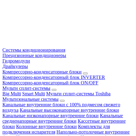
Системы кондиционирования
Прецизионные кондиционеры
Гидромодули
Драйкулеры
Компрессорно-конденсаторные блоки
Компрессорно-конденсаторный блок INVERTER
Компрессорно-конденсаторный блок ON/OFF
Мульти сплит-системы
Big Multi
Smart Multi
Мульти сплит-системы Toshiba
Мультизональные системы
Канальные внутренние блоки с 100% подмесом свежего
воздуха
Канальные высоконапорные внутренние блоки
Канальные низконапорные внутренние блоки
Канальные
средненапорные внутренние блоки
Кассетные внутренние
блоки
Колонные внутренние блоки
Комплекты для
подключения испарителя
Напольно-потолочные внутренние