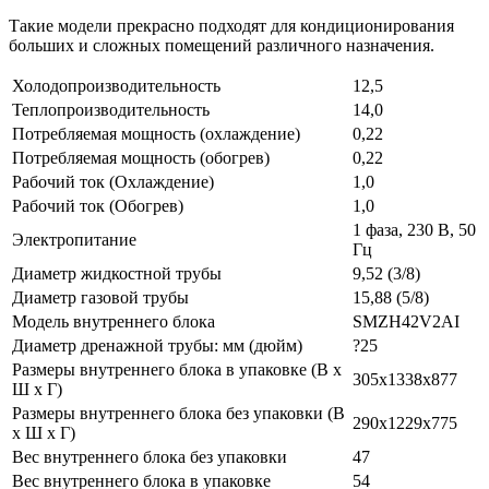
Такие модели прекрасно подходят для кондиционирования
больших и сложных помещений различного назначения.
Холодопроизводительность
12,5
Теплопроизводительность
14,0
Потребляемая мощность (охлаждение)
0,22
Потребляемая мощность (обогрев)
0,22
Рабочий ток (Охлаждение)
1,0
Рабочий ток (Обогрев)
1,0
1 фаза, 230 В, 50
Электропитание
Гц
Диаметр жидкостной трубы
9,52 (3/8)
Диаметр газовой трубы
15,88 (5/8)
Модель внутреннего блока
SMZH42V2AI
Диаметр дренажной трубы: мм (дюйм)
?25
Размеры внутреннего блока в упаковке (В х
305x1338x877
Ш х Г)
Размеры внутреннего блока без упаковки (В
290x1229x775
х Ш х Г)
Вес внутреннего блока без упаковки
47
Вес внутреннего блока в упаковке
54