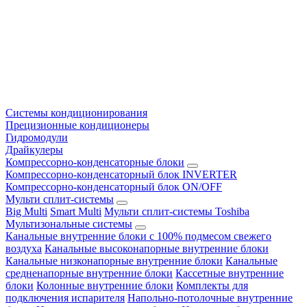
Системы кондиционирования
Прецизионные кондиционеры
Гидромодули
Драйкулеры
Компрессорно-конденсаторные блоки
Компрессорно-конденсаторный блок INVERTER
Компрессорно-конденсаторный блок ON/OFF
Мульти сплит-системы
Big Multi
Smart Multi
Мульти сплит-системы Toshiba
Мультизональные системы
Канальные внутренние блоки с 100% подмесом свежего
воздуха
Канальные высоконапорные внутренние блоки
Канальные низконапорные внутренние блоки
Канальные
средненапорные внутренние блоки
Кассетные внутренние
блоки
Колонные внутренние блоки
Комплекты для
подключения испарителя
Напольно-потолочные внутренние