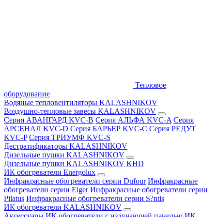
Тепловое
оборудование
Водяные тепловентиляторы KALASHNIKOV
Воздушно-тепловые завесы KALASHNIKOV
Серия АВАНГАРД KVC-B
Серия АЛЬФА KVC-A
Серия
АРСЕНАЛ KVC-D
Серия БАРЬЕР KVC-C
Серия РЕДУТ
KVC-P
Серия ТРИУМФ KVC-S
Дестратификаторы KALASHNIKOV
Дизельные пушки KALASHNIKOV
Дизельные пушки KALASHNIKOV KHD
ИК обогреватели Energolux
Инфракрасные обогреватели серии Dufour
Инфракрасные
обогреватели серии Eiger
Инфракрасные обогреватели серии
Pilatus
Инфракрасные обогреватели серии S?ntis
ИК обогреватели KALASHNIKOV
Аксессуары
ИК обогреватели с излучающей панелью
ИК