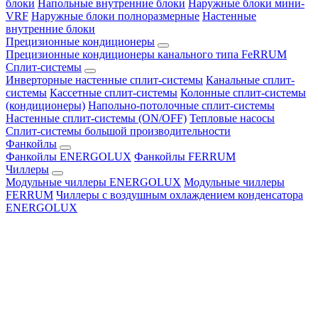
блоки
Напольные внутренние блоки
Наружные блоки мини-
VRF
Наружные блоки полноразмерные
Настенные
внутренние блоки
Прецизионные кондиционеры
Прецизионные кондиционеры канального типа FeRRUM
Сплит-системы
Инверторные настенные сплит-системы
Канальные сплит-
системы
Кассетные сплит-системы
Колонные сплит-системы
(кондиционеры)
Напольно-потолочные сплит-системы
Настенные сплит-системы (ON/OFF)
Тепловые насосы
Сплит-системы большой производительности
Фанкойлы
Фанкойлы ENERGOLUX
Фанкойлы FERRUM
Чиллеры
Модульные чиллеры ENERGOLUX
Модульные чиллеры
FERRUM
Чиллеры с воздушным охлаждением конденсатора
ENERGOLUX