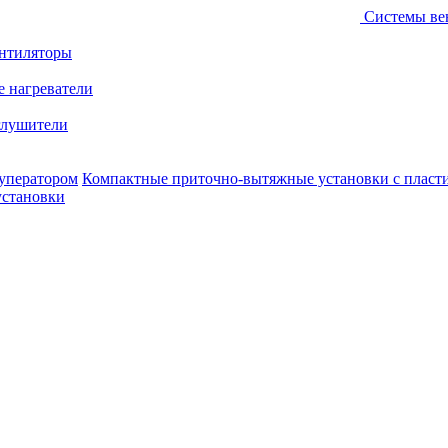
Системы ве
ентиляторы
е нагреватели
лушители
уператором
Компактные приточно-вытяжные установки с пласт
установки