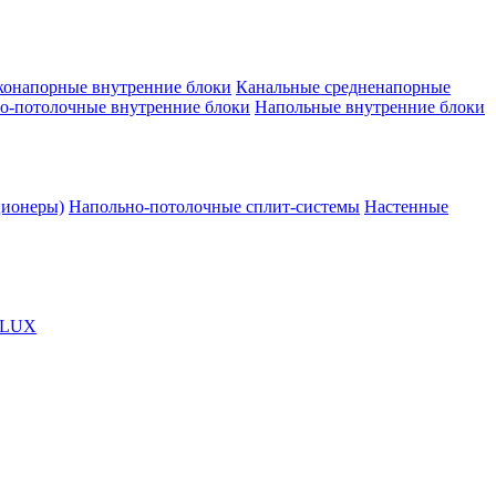
конапорные внутренние блоки
Канальные средненапорные
о-потолочные внутренние блоки
Напольные внутренние блоки
ционеры)
Напольно-потолочные сплит-системы
Настенные
OLUX