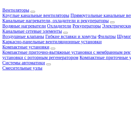
Вентиляторы
Круглые канальные вентиляторы
Прямоугольные канальные в
Канальные нагреватели, охладители и рекуператоры
Водяные нагреватели
Охладители
Рекуператоры
Электрически
Канальные сетевые элементы
Воздушные клапаны
Гибкие вставки и хомуты
Фильтры
Шумог
Каркасно-панельные вентиляционные установки
Компактные установки
Компактные приточно-вытяжные установки с мембранным рек
установки с роторным регенератором
Компактные приточные 
Системы автоматики
Смесительные узлы