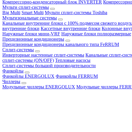
Компрессорно-конденсаторный блок INVERTER
Компрессорно
Мульти сплит-системы
Big Multi
Smart Multi
Мульти сплит-системы Toshiba
Мультизональные системы
Канальные внутренние блоки с 100% подмесом свежего воздух
внутренние блоки
Кассетные внутренние блоки
Колонные вну
Наружные блоки мини-VRF
Наружные блоки полноразмерные
Прецизионные кондиционеры
Прецизионные кондиционеры канального типа FeRRUM
Сплит-системы
Инверторные настенные сплит-системы
Канальные сплит-сис
сплит-системы (ON/OFF)
Тепловые насосы
Сплит-системы большой производительности
Фанкойлы
Фанкойлы ENERGOLUX
Фанкойлы FERRUM
Чиллеры
Модульные чиллеры ENERGOLUX
Модульные чиллеры FER