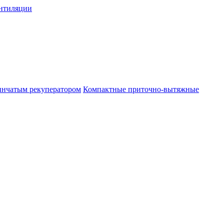
нтиляции
инчатым рекуператором
Компактные приточно-вытяжные