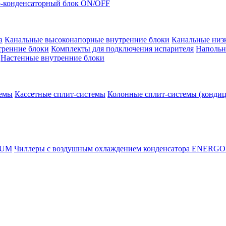
-конденсаторный блок ON/OFF
а
Канальные высоконапорные внутренние блоки
Канальные низ
тренние блоки
Комплекты для подключения испарителя
Напольн
Настенные внутренние блоки
темы
Кассетные сплит-системы
Колонные сплит-системы (конди
RUM
Чиллеры с воздушным охлаждением конденсатора ENERG