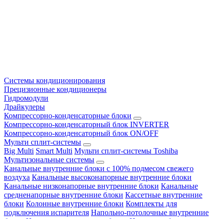
Системы кондиционирования
Прецизионные кондиционеры
Гидромодули
Драйкулеры
Компрессорно-конденсаторные блоки
Компрессорно-конденсаторный блок INVERTER
Компрессорно-конденсаторный блок ON/OFF
Мульти сплит-системы
Big Multi
Smart Multi
Мульти сплит-системы Toshiba
Мультизональные системы
Канальные внутренние блоки с 100% подмесом свежего
воздуха
Канальные высоконапорные внутренние блоки
Канальные низконапорные внутренние блоки
Канальные
средненапорные внутренние блоки
Кассетные внутренние
блоки
Колонные внутренние блоки
Комплекты для
подключения испарителя
Напольно-потолочные внутренние