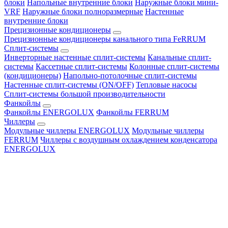
блоки
Напольные внутренние блоки
Наружные блоки мини-
VRF
Наружные блоки полноразмерные
Настенные
внутренние блоки
Прецизионные кондиционеры
Прецизионные кондиционеры канального типа FeRRUM
Сплит-системы
Инверторные настенные сплит-системы
Канальные сплит-
системы
Кассетные сплит-системы
Колонные сплит-системы
(кондиционеры)
Напольно-потолочные сплит-системы
Настенные сплит-системы (ON/OFF)
Тепловые насосы
Сплит-системы большой производительности
Фанкойлы
Фанкойлы ENERGOLUX
Фанкойлы FERRUM
Чиллеры
Модульные чиллеры ENERGOLUX
Модульные чиллеры
FERRUM
Чиллеры с воздушным охлаждением конденсатора
ENERGOLUX