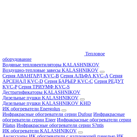
Тепловое
оборудование
Водяные тепловентиляторы KALASHNIKOV
Воздушно-тепловые завесы KALASHNIKOV
Серия АВАНГАРД KVC-B
Серия АЛЬФА KVC-A
Серия
АРСЕНАЛ KVC-D
Серия БАРЬЕР KVC-C
Серия РЕДУТ
KVC-P
Серия ТРИУМФ KVC-S
Дестратификаторы KALASHNIKOV
Дизельные пушки KALASHNIKOV
Дизельные пушки KALASHNIKOV KHD
ИК обогреватели Energolux
Инфракрасные обогреватели серии Dufour
Инфракрасные
обогреватели серии Eiger
Инфракрасные обогреватели серии
Pilatus
Инфракрасные обогреватели серии S?ntis
ИК обогреватели KALASHNIKOV
Аксессуары
ИК обогреватели с излучающей панелью
ИК