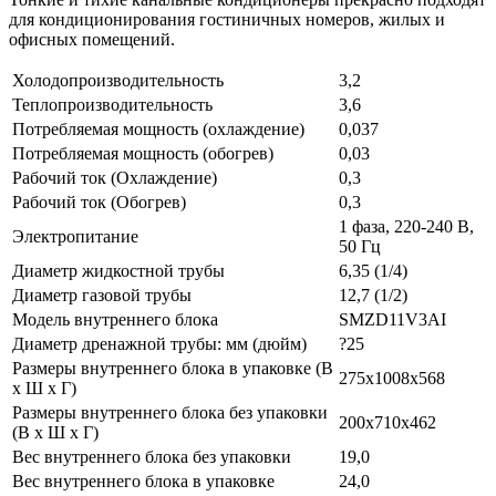
для кондиционирования гостиничных номеров, жилых и
офисных помещений.
Холодопроизводительность
3,2
Теплопроизводительность
3,6
Потребляемая мощность (охлаждение)
0,037
Потребляемая мощность (обогрев)
0,03
Рабочий ток (Охлаждение)
0,3
Рабочий ток (Обогрев)
0,3
1 фаза, 220-240 В,
Электропитание
50 Гц
Диаметр жидкостной трубы
6,35 (1/4)
Диаметр газовой трубы
12,7 (1/2)
Модель внутреннего блока
SMZD11V3AI
Диаметр дренажной трубы: мм (дюйм)
?25
Размеры внутреннего блока в упаковке (В
275х1008х568
х Ш х Г)
Размеры внутреннего блока без упаковки
200x710x462
(В х Ш х Г)
Вес внутреннего блока без упаковки
19,0
Вес внутреннего блока в упаковке
24,0