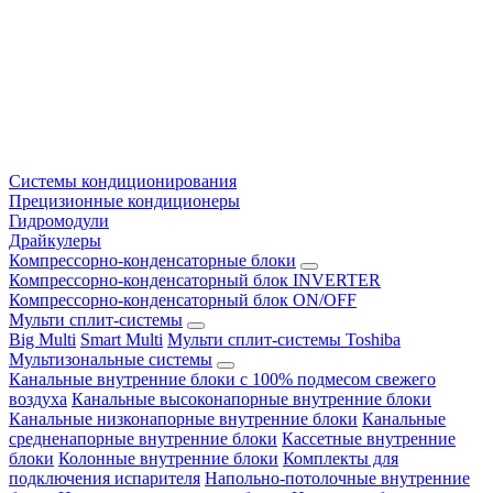
Системы кондиционирования
Прецизионные кондиционеры
Гидромодули
Драйкулеры
Компрессорно-конденсаторные блоки
Компрессорно-конденсаторный блок INVERTER
Компрессорно-конденсаторный блок ON/OFF
Мульти сплит-системы
Big Multi
Smart Multi
Мульти сплит-системы Toshiba
Мультизональные системы
Канальные внутренние блоки с 100% подмесом свежего
воздуха
Канальные высоконапорные внутренние блоки
Канальные низконапорные внутренние блоки
Канальные
средненапорные внутренние блоки
Кассетные внутренние
блоки
Колонные внутренние блоки
Комплекты для
подключения испарителя
Напольно-потолочные внутренние