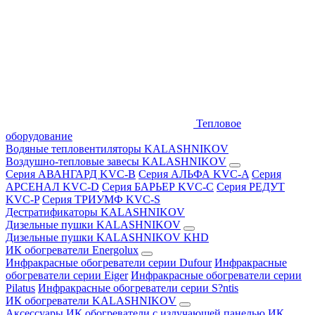
Тепловое
оборудование
Водяные тепловентиляторы KALASHNIKOV
Воздушно-тепловые завесы KALASHNIKOV
Серия АВАНГАРД KVC-B
Серия АЛЬФА KVC-A
Серия
АРСЕНАЛ KVC-D
Серия БАРЬЕР KVC-C
Серия РЕДУТ
KVC-P
Серия ТРИУМФ KVC-S
Дестратификаторы KALASHNIKOV
Дизельные пушки KALASHNIKOV
Дизельные пушки KALASHNIKOV KHD
ИК обогреватели Energolux
Инфракрасные обогреватели серии Dufour
Инфракрасные
обогреватели серии Eiger
Инфракрасные обогреватели серии
Pilatus
Инфракрасные обогреватели серии S?ntis
ИК обогреватели KALASHNIKOV
Аксессуары
ИК обогреватели с излучающей панелью
ИК