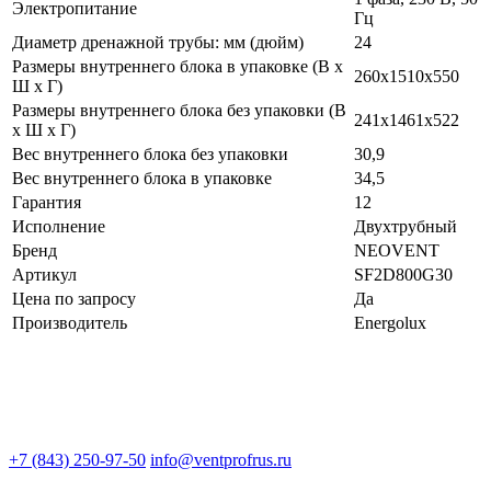
Электропитание
Гц
Диаметр дренажной трубы: мм (дюйм)
24
Размеры внутреннего блока в упаковке (В х
260х1510х550
Ш х Г)
Размеры внутреннего блока без упаковки (В
241х1461х522
х Ш х Г)
Вес внутреннего блока без упаковки
30,9
Вес внутреннего блока в упаковке
34,5
Гарантия
12
Исполнение
Двухтрубный
Бренд
NEOVENT
Артикул
SF2D800G30
Цена по запросу
Да
Производитель
Energolux
+7 (843) 250-97-50
info@ventprofrus.ru