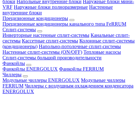
блоки
Напольные внутренние блоки
Наружные блоки мини-
VRF
Наружные блоки полноразмерные
Настенные
внутренние блоки
Прецизионные кондиционеры
Прецизионные кондиционеры канального типа FeRRUM
Сплит-системы
Инверторные настенные сплит-системы
Канальные сплит-
системы
Кассетные сплит-системы
Колонные сплит-системы
(кондиционеры)
Напольно-потолочные сплит-системы
Настенные сплит-системы (ON/OFF)
Тепловые насосы
Сплит-системы большой производительности
Фанкойлы
Фанкойлы ENERGOLUX
Фанкойлы FERRUM
Чиллеры
Модульные чиллеры ENERGOLUX
Модульные чиллеры
FERRUM
Чиллеры с воздушным охлаждением конденсатора
ENERGOLUX