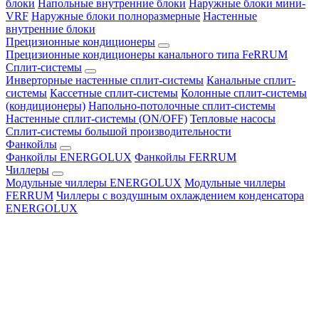
блоки
Напольные внутренние блоки
Наружные блоки мини-
VRF
Наружные блоки полноразмерные
Настенные
внутренние блоки
Прецизионные кондиционеры
Прецизионные кондиционеры канального типа FeRRUM
Сплит-системы
Инверторные настенные сплит-системы
Канальные сплит-
системы
Кассетные сплит-системы
Колонные сплит-системы
(кондиционеры)
Напольно-потолочные сплит-системы
Настенные сплит-системы (ON/OFF)
Тепловые насосы
Сплит-системы большой производительности
Фанкойлы
Фанкойлы ENERGOLUX
Фанкойлы FERRUM
Чиллеры
Модульные чиллеры ENERGOLUX
Модульные чиллеры
FERRUM
Чиллеры с воздушным охлаждением конденсатора
ENERGOLUX