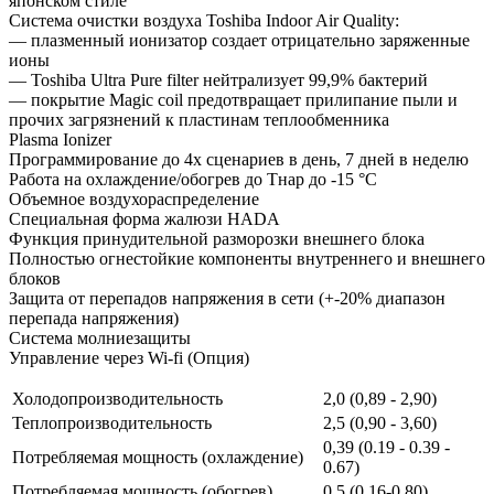
японском стиле
Cистема очистки воздуха Toshiba Indoor Air Quality:
— плазменный ионизатор создает отрицательно заряженные
ионы
— Toshiba Ultra Pure filter нейтрализует 99,9% бактерий
— покрытие Magic coil предотвращает прилипание пыли и
прочих загрязнений к пластинам теплообменника
Plasma Ionizer
Программирование до 4х сценариев в день, 7 дней в неделю
Работа на охлаждение/обогрев до Тнар до -15 °С
Объемное воздухораспределение
Cпециальная форма жалюзи HADA
Функция принудительной разморозки внешнего блока
Полностью огнестойкие компоненты внутреннего и внешнего
блоков
Защита от перепадов напряжения в сети (+-20% диапазон
перепада напряжения)
Система молниезащиты
Управление через Wi-fi (Опция)
Холодопроизводительность
2,0 (0,89 - 2,90)
Теплопроизводительность
2,5 (0,90 - 3,60)
0,39 (0.19 - 0.39 -
Потребляемая мощность (охлаждение)
0.67)
Потребляемая мощность (обогрев)
0,5 (0,16-0,80)