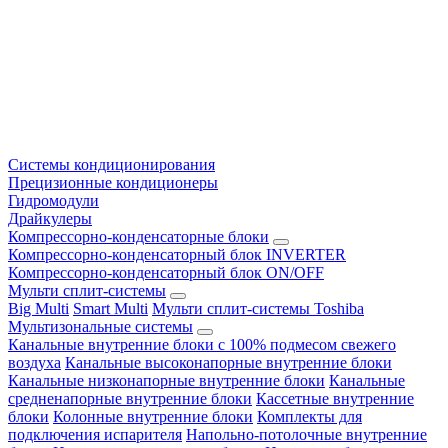
Системы кондиционирования
Прецизионные кондиционеры
Гидромодули
Драйкулеры
Компрессорно-конденсаторные блоки
Компрессорно-конденсаторный блок INVERTER
Компрессорно-конденсаторный блок ON/OFF
Мульти сплит-системы
Big Multi
Smart Multi
Мульти сплит-системы Toshiba
Мультизональные системы
Канальные внутренние блоки с 100% подмесом свежего
воздуха
Канальные высоконапорные внутренние блоки
Канальные низконапорные внутренние блоки
Канальные
средненапорные внутренние блоки
Кассетные внутренние
блоки
Колонные внутренние блоки
Комплекты для
подключения испарителя
Напольно-потолочные внутренние