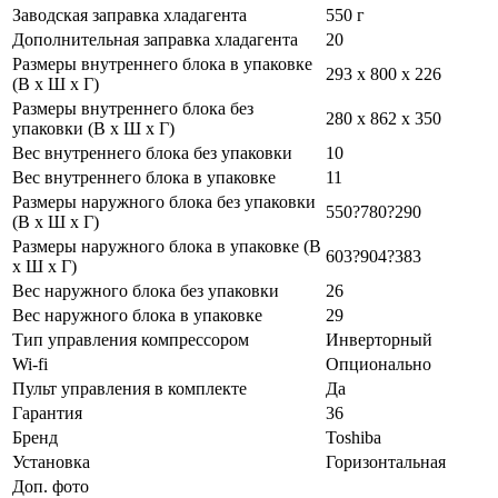
Заводская заправка хладагента
550 г
Дополнительная заправка хладагента
20
Размеры внутреннего блока в упаковке
293 x 800 x 226
(В х Ш х Г)
Размеры внутреннего блока без
280 x 862 x 350
упаковки (В х Ш х Г)
Вес внутреннего блока без упаковки
10
Вес внутреннего блока в упаковке
11
Размеры наружного блока без упаковки
550?780?290
(В х Ш х Г)
Размеры наружного блока в упаковке (В
603?904?383
х Ш х Г)
Вес наружного блока без упаковки
26
Вес наружного блока в упаковке
29
Тип управления компрессором
Инверторный
Wi-fi
Опционально
Пульт управления в комплекте
Да
Гарантия
36
Бренд
Toshiba
Установка
Горизонтальная
Доп. фото