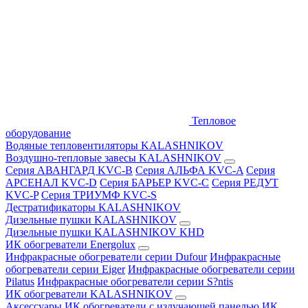
Тепловое
оборудование
Водяные тепловентиляторы KALASHNIKOV
Воздушно-тепловые завесы KALASHNIKOV
Серия АВАНГАРД KVC-B
Серия АЛЬФА KVC-A
Серия
АРСЕНАЛ KVC-D
Серия БАРЬЕР KVC-C
Серия РЕДУТ
KVC-P
Серия ТРИУМФ KVC-S
Дестратификаторы KALASHNIKOV
Дизельные пушки KALASHNIKOV
Дизельные пушки KALASHNIKOV KHD
ИК обогреватели Energolux
Инфракрасные обогреватели серии Dufour
Инфракрасные
обогреватели серии Eiger
Инфракрасные обогреватели серии
Pilatus
Инфракрасные обогреватели серии S?ntis
ИК обогреватели KALASHNIKOV
Аксессуары
ИК обогреватели с излучающей панелью
ИК