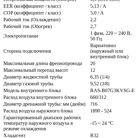
EER (коэффициент / класс)
5,13 / А
COP (коэффициент / класс)
5,0 / А
Рабочий ток (Охлаждение)
2,2
Рабочий ток (Обогрев)
2,7
1 фаза, 220 ~ 240 В,
Электропитание
50 Гц
Вариативно
Сторона подключения
(наружный или
внутренний блок)
Максимальная длина фреонопровода
20
Максимальный перепад высот
12
Диаметр жидкостной трубы
6,35 (1/4)
Диаметр газовой трубы
9,52 (3/8)
Модель внутреннего блока
RAS-B07G3KVSG-E
Расход воздуха внутреннего блока
660/312
Диаметр дренажной трубы: мм (дюйм)
?16
Расход воздуха наружного блока
1890 - 524
Гарантированный диапазон рабочих
температур наружного воздуха в
-15 ~ 24 °C
режиме охлаждения
Хладагент
R32