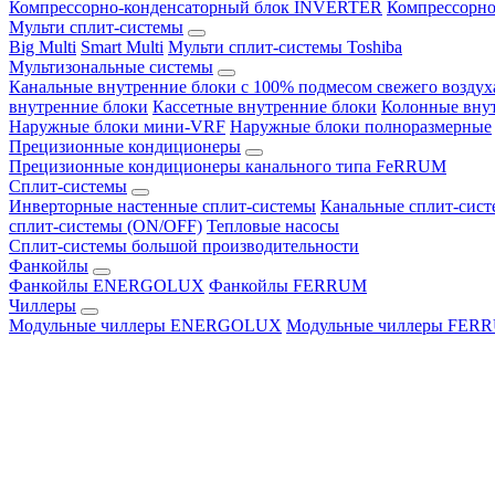
Компрессорно-конденсаторный блок INVERTER
Компрессорно
Мульти сплит-системы
Big Multi
Smart Multi
Мульти сплит-системы Toshiba
Мультизональные системы
Канальные внутренние блоки с 100% подмесом свежего воздух
внутренние блоки
Кассетные внутренние блоки
Колонные вну
Наружные блоки мини-VRF
Наружные блоки полноразмерные
Прецизионные кондиционеры
Прецизионные кондиционеры канального типа FeRRUM
Сплит-системы
Инверторные настенные сплит-системы
Канальные сплит-сис
сплит-системы (ON/OFF)
Тепловые насосы
Сплит-системы большой производительности
Фанкойлы
Фанкойлы ENERGOLUX
Фанкойлы FERRUM
Чиллеры
Модульные чиллеры ENERGOLUX
Модульные чиллеры FER