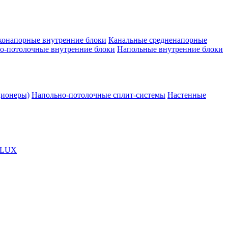
конапорные внутренние блоки
Канальные средненапорные
о-потолочные внутренние блоки
Напольные внутренние блоки
ционеры)
Напольно-потолочные сплит-системы
Настенные
OLUX