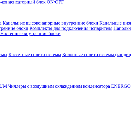
-конденсаторный блок ON/OFF
а
Канальные высоконапорные внутренние блоки
Канальные низ
тренние блоки
Комплекты для подключения испарителя
Напольн
Настенные внутренние блоки
темы
Кассетные сплит-системы
Колонные сплит-системы (конди
RUM
Чиллеры с воздушным охлаждением конденсатора ENERG