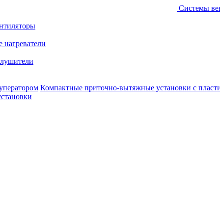
Системы ве
ентиляторы
е нагреватели
лушители
уператором
Компактные приточно-вытяжные установки с пласт
установки