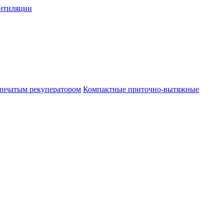
нтиляции
инчатым рекуператором
Компактные приточно-вытяжные