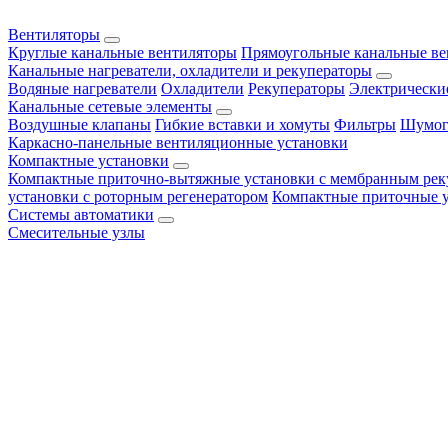
Вентиляторы
Круглые канальные вентиляторы
Прямоугольные канальные в
Канальные нагреватели, охладители и рекуператоры
Водяные нагреватели
Охладители
Рекуператоры
Электрически
Канальные сетевые элементы
Воздушные клапаны
Гибкие вставки и хомуты
Фильтры
Шумог
Каркасно-панельные вентиляционные установки
Компактные установки
Компактные приточно-вытяжные установки с мембранным рек
установки с роторным регенератором
Компактные приточные 
Системы автоматики
Смесительные узлы