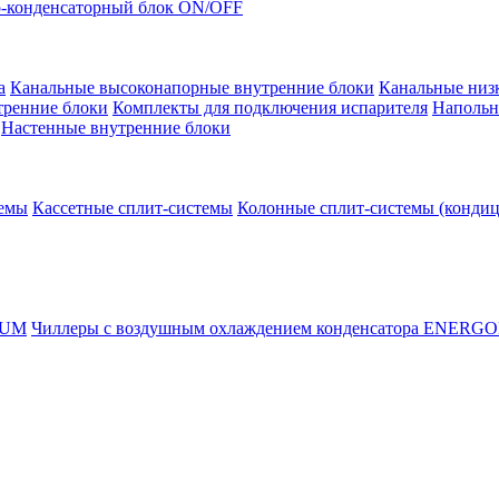
-конденсаторный блок ON/OFF
а
Канальные высоконапорные внутренние блоки
Канальные низ
тренние блоки
Комплекты для подключения испарителя
Напольн
Настенные внутренние блоки
темы
Кассетные сплит-системы
Колонные сплит-системы (конди
RUM
Чиллеры с воздушным охлаждением конденсатора ENERG