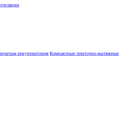
нтиляции
инчатым рекуператором
Компактные приточно-вытяжные