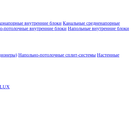
конапорные внутренние блоки
Канальные средненапорные
о-потолочные внутренние блоки
Напольные внутренние блоки
ционеры)
Напольно-потолочные сплит-системы
Настенные
OLUX