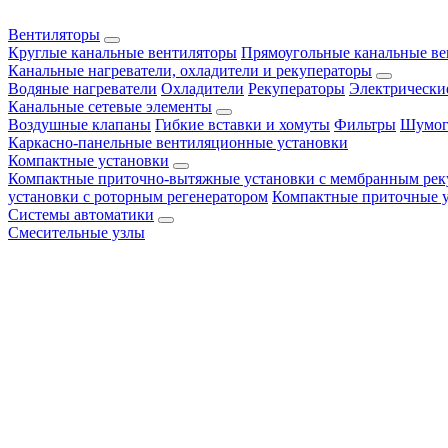
Вентиляторы
Круглые канальные вентиляторы
Прямоугольные канальные в
Канальные нагреватели, охладители и рекуператоры
Водяные нагреватели
Охладители
Рекуператоры
Электрически
Канальные сетевые элементы
Воздушные клапаны
Гибкие вставки и хомуты
Фильтры
Шумог
Каркасно-панельные вентиляционные установки
Компактные установки
Компактные приточно-вытяжные установки с мембранным рек
установки с роторным регенератором
Компактные приточные 
Системы автоматики
Смесительные узлы