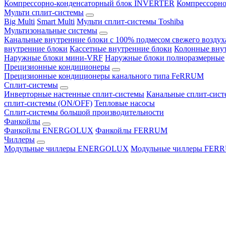
Компрессорно-конденсаторный блок INVERTER
Компрессорно
Мульти сплит-системы
Big Multi
Smart Multi
Мульти сплит-системы Toshiba
Мультизональные системы
Канальные внутренние блоки с 100% подмесом свежего воздух
внутренние блоки
Кассетные внутренние блоки
Колонные вну
Наружные блоки мини-VRF
Наружные блоки полноразмерные
Прецизионные кондиционеры
Прецизионные кондиционеры канального типа FeRRUM
Сплит-системы
Инверторные настенные сплит-системы
Канальные сплит-сис
сплит-системы (ON/OFF)
Тепловые насосы
Сплит-системы большой производительности
Фанкойлы
Фанкойлы ENERGOLUX
Фанкойлы FERRUM
Чиллеры
Модульные чиллеры ENERGOLUX
Модульные чиллеры FER