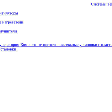
Системы ве
ентиляторы
е нагреватели
лушители
уператором
Компактные приточно-вытяжные установки с пласт
установки