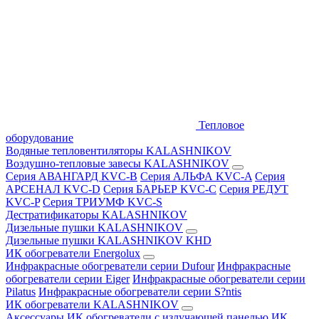
Тепловое
оборудование
Водяные тепловентиляторы KALASHNIKOV
Воздушно-тепловые завесы KALASHNIKOV
Серия АВАНГАРД KVC-B
Серия АЛЬФА KVC-A
Серия
АРСЕНАЛ KVC-D
Серия БАРЬЕР KVC-C
Серия РЕДУТ
KVC-P
Серия ТРИУМФ KVC-S
Дестратификаторы KALASHNIKOV
Дизельные пушки KALASHNIKOV
Дизельные пушки KALASHNIKOV KHD
ИК обогреватели Energolux
Инфракрасные обогреватели серии Dufour
Инфракрасные
обогреватели серии Eiger
Инфракрасные обогреватели серии
Pilatus
Инфракрасные обогреватели серии S?ntis
ИК обогреватели KALASHNIKOV
Аксессуары
ИК обогреватели с излучающей панелью
ИК