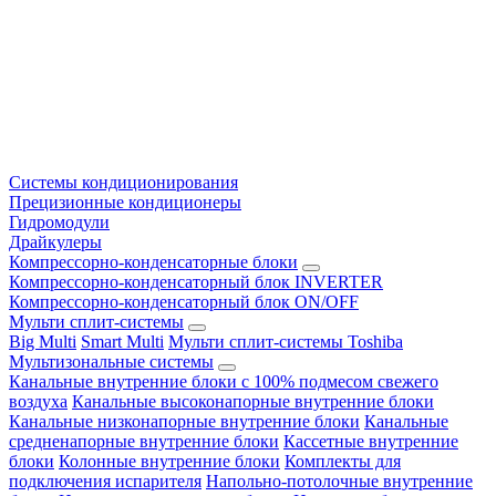
Системы кондиционирования
Прецизионные кондиционеры
Гидромодули
Драйкулеры
Компрессорно-конденсаторные блоки
Компрессорно-конденсаторный блок INVERTER
Компрессорно-конденсаторный блок ON/OFF
Мульти сплит-системы
Big Multi
Smart Multi
Мульти сплит-системы Toshiba
Мультизональные системы
Канальные внутренние блоки с 100% подмесом свежего
воздуха
Канальные высоконапорные внутренние блоки
Канальные низконапорные внутренние блоки
Канальные
средненапорные внутренние блоки
Кассетные внутренние
блоки
Колонные внутренние блоки
Комплекты для
подключения испарителя
Напольно-потолочные внутренние