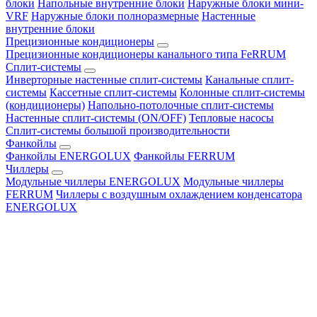
блоки
Напольные внутренние блоки
Наружные блоки мини-
VRF
Наружные блоки полноразмерные
Настенные
внутренние блоки
Прецизионные кондиционеры
Прецизионные кондиционеры канального типа FeRRUM
Сплит-системы
Инверторные настенные сплит-системы
Канальные сплит-
системы
Кассетные сплит-системы
Колонные сплит-системы
(кондиционеры)
Напольно-потолочные сплит-системы
Настенные сплит-системы (ON/OFF)
Тепловые насосы
Сплит-системы большой производительности
Фанкойлы
Фанкойлы ENERGOLUX
Фанкойлы FERRUM
Чиллеры
Модульные чиллеры ENERGOLUX
Модульные чиллеры
FERRUM
Чиллеры с воздушным охлаждением конденсатора
ENERGOLUX