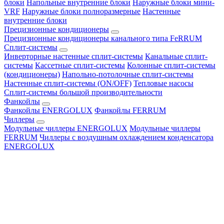
блоки
Напольные внутренние блоки
Наружные блоки мини-
VRF
Наружные блоки полноразмерные
Настенные
внутренние блоки
Прецизионные кондиционеры
Прецизионные кондиционеры канального типа FeRRUM
Сплит-системы
Инверторные настенные сплит-системы
Канальные сплит-
системы
Кассетные сплит-системы
Колонные сплит-системы
(кондиционеры)
Напольно-потолочные сплит-системы
Настенные сплит-системы (ON/OFF)
Тепловые насосы
Сплит-системы большой производительности
Фанкойлы
Фанкойлы ENERGOLUX
Фанкойлы FERRUM
Чиллеры
Модульные чиллеры ENERGOLUX
Модульные чиллеры
FERRUM
Чиллеры с воздушным охлаждением конденсатора
ENERGOLUX