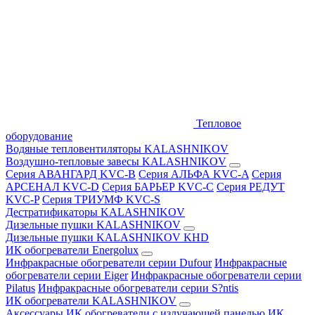
Тепловое
оборудование
Водяные тепловентиляторы KALASHNIKOV
Воздушно-тепловые завесы KALASHNIKOV
Серия АВАНГАРД KVC-B
Серия АЛЬФА KVC-A
Серия
АРСЕНАЛ KVC-D
Серия БАРЬЕР KVC-C
Серия РЕДУТ
KVC-P
Серия ТРИУМФ KVC-S
Дестратификаторы KALASHNIKOV
Дизельные пушки KALASHNIKOV
Дизельные пушки KALASHNIKOV KHD
ИК обогреватели Energolux
Инфракрасные обогреватели серии Dufour
Инфракрасные
обогреватели серии Eiger
Инфракрасные обогреватели серии
Pilatus
Инфракрасные обогреватели серии S?ntis
ИК обогреватели KALASHNIKOV
Аксессуары
ИК обогреватели с излучающей панелью
ИК