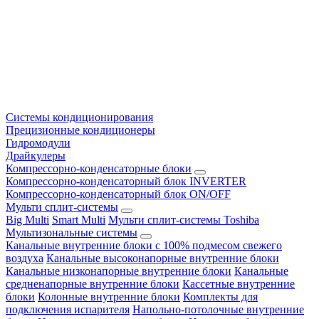
Системы кондиционирования
Прецизионные кондиционеры
Гидромодули
Драйкулеры
Компрессорно-конденсаторные блоки
Компрессорно-конденсаторный блок INVERTER
Компрессорно-конденсаторный блок ON/OFF
Мульти сплит-системы
Big Multi
Smart Multi
Мульти сплит-системы Toshiba
Мультизональные системы
Канальные внутренние блоки с 100% подмесом свежего
воздуха
Канальные высоконапорные внутренние блоки
Канальные низконапорные внутренние блоки
Канальные
средненапорные внутренние блоки
Кассетные внутренние
блоки
Колонные внутренние блоки
Комплекты для
подключения испарителя
Напольно-потолочные внутренние