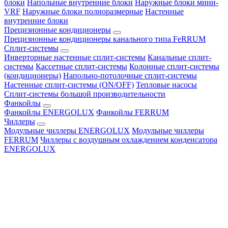
блоки
Напольные внутренние блоки
Наружные блоки мини-
VRF
Наружные блоки полноразмерные
Настенные
внутренние блоки
Прецизионные кондиционеры
Прецизионные кондиционеры канального типа FeRRUM
Сплит-системы
Инверторные настенные сплит-системы
Канальные сплит-
системы
Кассетные сплит-системы
Колонные сплит-системы
(кондиционеры)
Напольно-потолочные сплит-системы
Настенные сплит-системы (ON/OFF)
Тепловые насосы
Сплит-системы большой производительности
Фанкойлы
Фанкойлы ENERGOLUX
Фанкойлы FERRUM
Чиллеры
Модульные чиллеры ENERGOLUX
Модульные чиллеры
FERRUM
Чиллеры с воздушным охлаждением конденсатора
ENERGOLUX