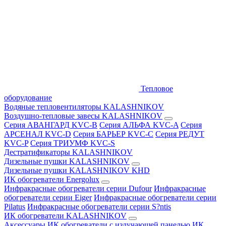
Тепловое
оборудование
Водяные тепловентиляторы KALASHNIKOV
Воздушно-тепловые завесы KALASHNIKOV
Серия АВАНГАРД KVC-B
Серия АЛЬФА KVC-A
Серия
АРСЕНАЛ KVC-D
Серия БАРЬЕР KVC-C
Серия РЕДУТ
KVC-P
Серия ТРИУМФ KVC-S
Дестратификаторы KALASHNIKOV
Дизельные пушки KALASHNIKOV
Дизельные пушки KALASHNIKOV KHD
ИК обогреватели Energolux
Инфракрасные обогреватели серии Dufour
Инфракрасные
обогреватели серии Eiger
Инфракрасные обогреватели серии
Pilatus
Инфракрасные обогреватели серии S?ntis
ИК обогреватели KALASHNIKOV
Аксессуары
ИК обогреватели с излучающей панелью
ИК