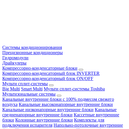
Системы кондиционирования
Прецизионные кондиционеры
Гидромодули
Драйкулеры
Компрессорно-конденсаторные блоки
Компрессорно-конденсаторный блок INVERTER
Компрессорно-конденсаторный блок ON/OFF
Мульти сплит-системы
Big Multi
Smart Multi
Мульти сплит-системы Toshiba
Мультизональные системы
Канальные внутренние блоки с 100% подмесом свежего
воздуха
Канальные высоконапорные внутренние блоки
Канальные низконапорные внутренние блоки
Канальные
средненапорные внутренние блоки
Кассетные внутренние
блоки
Колонные внутренние блоки
Комплекты для
подключения испарителя
Напольно-потолочные внутренние