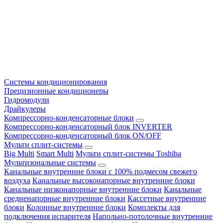
Системы кондиционирования
Прецизионные кондиционеры
Гидромодули
Драйкулеры
Компрессорно-конденсаторные блоки
Компрессорно-конденсаторный блок INVERTER
Компрессорно-конденсаторный блок ON/OFF
Мульти сплит-системы
Big Multi
Smart Multi
Мульти сплит-системы Toshiba
Мультизональные системы
Канальные внутренние блоки с 100% подмесом свежего
воздуха
Канальные высоконапорные внутренние блоки
Канальные низконапорные внутренние блоки
Канальные
средненапорные внутренние блоки
Кассетные внутренние
блоки
Колонные внутренние блоки
Комплекты для
подключения испарителя
Напольно-потолочные внутренние