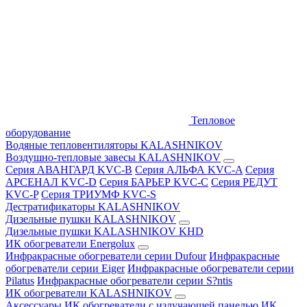
Тепловое
оборудование
Водяные тепловентиляторы KALASHNIKOV
Воздушно-тепловые завесы KALASHNIKOV
Серия АВАНГАРД KVC-B
Серия АЛЬФА KVC-A
Серия
АРСЕНАЛ KVC-D
Серия БАРЬЕР KVC-C
Серия РЕДУТ
KVC-P
Серия ТРИУМФ KVC-S
Дестратификаторы KALASHNIKOV
Дизельные пушки KALASHNIKOV
Дизельные пушки KALASHNIKOV KHD
ИК обогреватели Energolux
Инфракрасные обогреватели серии Dufour
Инфракрасные
обогреватели серии Eiger
Инфракрасные обогреватели серии
Pilatus
Инфракрасные обогреватели серии S?ntis
ИК обогреватели KALASHNIKOV
Аксессуары
ИК обогреватели с излучающей панелью
ИК