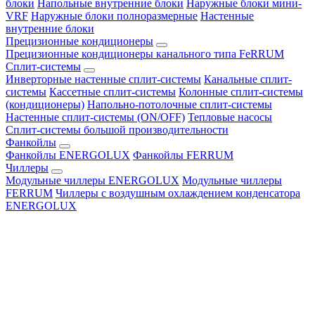
блоки
Напольные внутренние блоки
Наружные блоки мини-
VRF
Наружные блоки полноразмерные
Настенные
внутренние блоки
Прецизионные кондиционеры
Прецизионные кондиционеры канального типа FeRRUM
Сплит-системы
Инверторные настенные сплит-системы
Канальные сплит-
системы
Кассетные сплит-системы
Колонные сплит-системы
(кондиционеры)
Напольно-потолочные сплит-системы
Настенные сплит-системы (ON/OFF)
Тепловые насосы
Сплит-системы большой производительности
Фанкойлы
Фанкойлы ENERGOLUX
Фанкойлы FERRUM
Чиллеры
Модульные чиллеры ENERGOLUX
Модульные чиллеры
FERRUM
Чиллеры с воздушным охлаждением конденсатора
ENERGOLUX