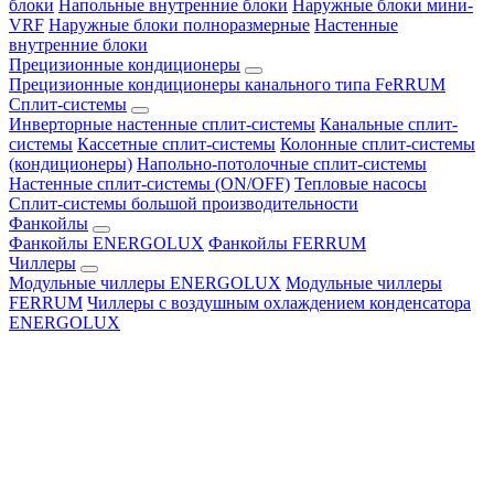
блоки
Напольные внутренние блоки
Наружные блоки мини-
VRF
Наружные блоки полноразмерные
Настенные
внутренние блоки
Прецизионные кондиционеры
Прецизионные кондиционеры канального типа FeRRUM
Сплит-системы
Инверторные настенные сплит-системы
Канальные сплит-
системы
Кассетные сплит-системы
Колонные сплит-системы
(кондиционеры)
Напольно-потолочные сплит-системы
Настенные сплит-системы (ON/OFF)
Тепловые насосы
Сплит-системы большой производительности
Фанкойлы
Фанкойлы ENERGOLUX
Фанкойлы FERRUM
Чиллеры
Модульные чиллеры ENERGOLUX
Модульные чиллеры
FERRUM
Чиллеры с воздушным охлаждением конденсатора
ENERGOLUX