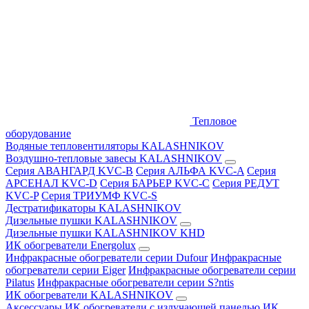
Тепловое
оборудование
Водяные тепловентиляторы KALASHNIKOV
Воздушно-тепловые завесы KALASHNIKOV
Серия АВАНГАРД KVC-B
Серия АЛЬФА KVC-A
Серия
АРСЕНАЛ KVC-D
Серия БАРЬЕР KVC-C
Серия РЕДУТ
KVC-P
Серия ТРИУМФ KVC-S
Дестратификаторы KALASHNIKOV
Дизельные пушки KALASHNIKOV
Дизельные пушки KALASHNIKOV KHD
ИК обогреватели Energolux
Инфракрасные обогреватели серии Dufour
Инфракрасные
обогреватели серии Eiger
Инфракрасные обогреватели серии
Pilatus
Инфракрасные обогреватели серии S?ntis
ИК обогреватели KALASHNIKOV
Аксессуары
ИК обогреватели с излучающей панелью
ИК