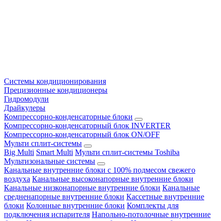
Системы кондиционирования
Прецизионные кондиционеры
Гидромодули
Драйкулеры
Компрессорно-конденсаторные блоки
Компрессорно-конденсаторный блок INVERTER
Компрессорно-конденсаторный блок ON/OFF
Мульти сплит-системы
Big Multi
Smart Multi
Мульти сплит-системы Toshiba
Мультизональные системы
Канальные внутренние блоки с 100% подмесом свежего
воздуха
Канальные высоконапорные внутренние блоки
Канальные низконапорные внутренние блоки
Канальные
средненапорные внутренние блоки
Кассетные внутренние
блоки
Колонные внутренние блоки
Комплекты для
подключения испарителя
Напольно-потолочные внутренние