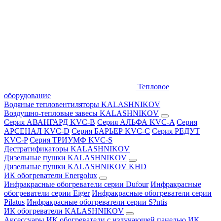
Тепловое
оборудование
Водяные тепловентиляторы KALASHNIKOV
Воздушно-тепловые завесы KALASHNIKOV
Серия АВАНГАРД KVC-B
Серия АЛЬФА KVC-A
Серия
АРСЕНАЛ KVC-D
Серия БАРЬЕР KVC-C
Серия РЕДУТ
KVC-P
Серия ТРИУМФ KVC-S
Дестратификаторы KALASHNIKOV
Дизельные пушки KALASHNIKOV
Дизельные пушки KALASHNIKOV KHD
ИК обогреватели Energolux
Инфракрасные обогреватели серии Dufour
Инфракрасные
обогреватели серии Eiger
Инфракрасные обогреватели серии
Pilatus
Инфракрасные обогреватели серии S?ntis
ИК обогреватели KALASHNIKOV
Аксессуары
ИК обогреватели с излучающей панелью
ИК