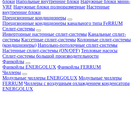
блоки
Напольные внутренние блоки
Наружные блоки мини-
VRF
Наружные блоки полноразмерные
Настенные
внутренние блоки
Прецизионные кондиционеры
Прецизионные кондиционеры канального типа FeRRUM
Сплит-системы
Инверторные настенные сплит-системы
Канальные сплит-
системы
Кассетные сплит-системы
Колонные сплит-системы
(кондиционеры)
Напольно-потолочные сплит-системы
Настенные сплит-системы (ON/OFF)
Тепловые насосы
Сплит-системы большой производительности
Фанкойлы
Фанкойлы ENERGOLUX
Фанкойлы FERRUM
Чиллеры
Модульные чиллеры ENERGOLUX
Модульные чиллеры
FERRUM
Чиллеры с воздушным охлаждением конденсатора
ENERGOLUX