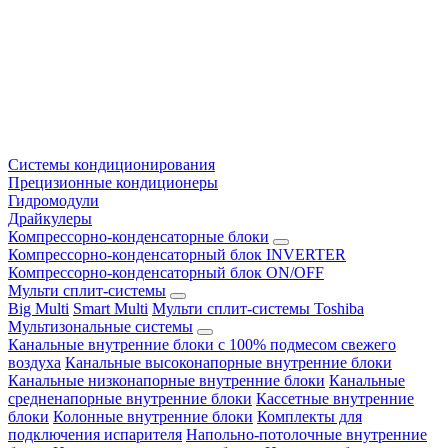
Системы кондиционирования
Прецизионные кондиционеры
Гидромодули
Драйкулеры
Компрессорно-конденсаторные блоки
Компрессорно-конденсаторный блок INVERTER
Компрессорно-конденсаторный блок ON/OFF
Мульти сплит-системы
Big Multi
Smart Multi
Мульти сплит-системы Toshiba
Мультизональные системы
Канальные внутренние блоки с 100% подмесом свежего
воздуха
Канальные высоконапорные внутренние блоки
Канальные низконапорные внутренние блоки
Канальные
средненапорные внутренние блоки
Кассетные внутренние
блоки
Колонные внутренние блоки
Комплекты для
подключения испарителя
Напольно-потолочные внутренние