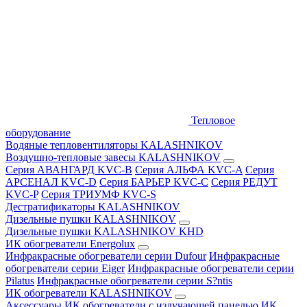
Тепловое
оборудование
Водяные тепловентиляторы KALASHNIKOV
Воздушно-тепловые завесы KALASHNIKOV
Серия АВАНГАРД KVC-B
Серия АЛЬФА KVC-A
Серия
АРСЕНАЛ KVC-D
Серия БАРЬЕР KVC-C
Серия РЕДУТ
KVC-P
Серия ТРИУМФ KVC-S
Дестратификаторы KALASHNIKOV
Дизельные пушки KALASHNIKOV
Дизельные пушки KALASHNIKOV KHD
ИК обогреватели Energolux
Инфракрасные обогреватели серии Dufour
Инфракрасные
обогреватели серии Eiger
Инфракрасные обогреватели серии
Pilatus
Инфракрасные обогреватели серии S?ntis
ИК обогреватели KALASHNIKOV
Аксессуары
ИК обогреватели с излучающей панелью
ИК