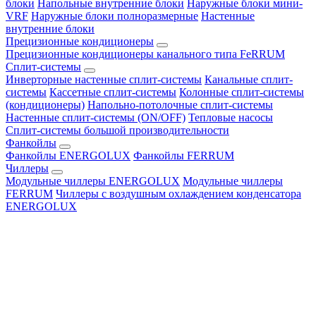
блоки
Напольные внутренние блоки
Наружные блоки мини-
VRF
Наружные блоки полноразмерные
Настенные
внутренние блоки
Прецизионные кондиционеры
Прецизионные кондиционеры канального типа FeRRUM
Сплит-системы
Инверторные настенные сплит-системы
Канальные сплит-
системы
Кассетные сплит-системы
Колонные сплит-системы
(кондиционеры)
Напольно-потолочные сплит-системы
Настенные сплит-системы (ON/OFF)
Тепловые насосы
Сплит-системы большой производительности
Фанкойлы
Фанкойлы ENERGOLUX
Фанкойлы FERRUM
Чиллеры
Модульные чиллеры ENERGOLUX
Модульные чиллеры
FERRUM
Чиллеры с воздушным охлаждением конденсатора
ENERGOLUX