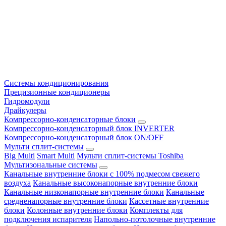
Системы кондиционирования
Прецизионные кондиционеры
Гидромодули
Драйкулеры
Компрессорно-конденсаторные блоки
Компрессорно-конденсаторный блок INVERTER
Компрессорно-конденсаторный блок ON/OFF
Мульти сплит-системы
Big Multi
Smart Multi
Мульти сплит-системы Toshiba
Мультизональные системы
Канальные внутренние блоки с 100% подмесом свежего
воздуха
Канальные высоконапорные внутренние блоки
Канальные низконапорные внутренние блоки
Канальные
средненапорные внутренние блоки
Кассетные внутренние
блоки
Колонные внутренние блоки
Комплекты для
подключения испарителя
Напольно-потолочные внутренние