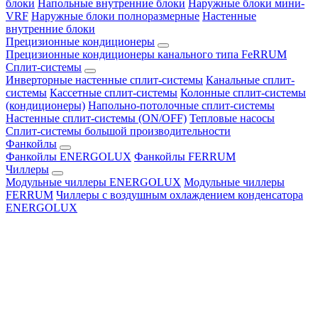
блоки
Напольные внутренние блоки
Наружные блоки мини-
VRF
Наружные блоки полноразмерные
Настенные
внутренние блоки
Прецизионные кондиционеры
Прецизионные кондиционеры канального типа FeRRUM
Сплит-системы
Инверторные настенные сплит-системы
Канальные сплит-
системы
Кассетные сплит-системы
Колонные сплит-системы
(кондиционеры)
Напольно-потолочные сплит-системы
Настенные сплит-системы (ON/OFF)
Тепловые насосы
Сплит-системы большой производительности
Фанкойлы
Фанкойлы ENERGOLUX
Фанкойлы FERRUM
Чиллеры
Модульные чиллеры ENERGOLUX
Модульные чиллеры
FERRUM
Чиллеры с воздушным охлаждением конденсатора
ENERGOLUX