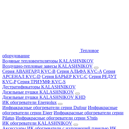
Тепловое
оборудование
Водяные тепловентиляторы KALASHNIKOV
Воздушно-тепловые завесы KALASHNIKOV
Серия АВАНГАРД KVC-B
Серия АЛЬФА KVC-A
Серия
АРСЕНАЛ KVC-D
Серия БАРЬЕР KVC-C
Серия РЕДУТ
KVC-P
Серия ТРИУМФ KVC-S
Дестратификаторы KALASHNIKOV
Дизельные пушки KALASHNIKOV
Дизельные пушки KALASHNIKOV KHD
ИК обогреватели Energolux
Инфракрасные обогреватели серии Dufour
Инфракрасные
обогреватели серии Eiger
Инфракрасные обогреватели серии
Pilatus
Инфракрасные обогреватели серии S?ntis
ИК обогреватели KALASHNIKOV
Аксессуары
ИК обогреватели с излучающей панелью
ИК