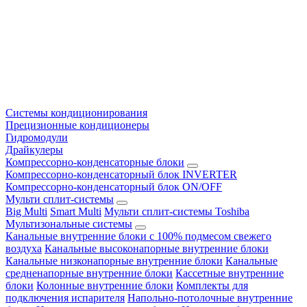
Системы кондиционирования
Прецизионные кондиционеры
Гидромодули
Драйкулеры
Компрессорно-конденсаторные блоки
Компрессорно-конденсаторный блок INVERTER
Компрессорно-конденсаторный блок ON/OFF
Мульти сплит-системы
Big Multi
Smart Multi
Мульти сплит-системы Toshiba
Мультизональные системы
Канальные внутренние блоки с 100% подмесом свежего
воздуха
Канальные высоконапорные внутренние блоки
Канальные низконапорные внутренние блоки
Канальные
средненапорные внутренние блоки
Кассетные внутренние
блоки
Колонные внутренние блоки
Комплекты для
подключения испарителя
Напольно-потолочные внутренние