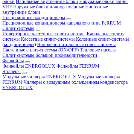
блоки
Напольные внутренние блоки
Наружные блоки мини-
VRF
Наружные блоки полноразмерные
Настенные
внутренние блоки
Прецизионные кондиционеры
Прецизионные кондиционеры канального типа FeRRUM
Сплит-системы
Инверторные настенные сплит-системы
Канальные сплит-
системы
Кассетные сплит-системы
Колонные сплит-системы
(кондиционеры)
Напольно-потолочные сплит-системы
Настенные сплит-системы (ON/OFF)
Тепловые насосы
Сплит-системы большой производительности
Фанкойлы
Фанкойлы ENERGOLUX
Фанкойлы FERRUM
Чиллеры
Модульные чиллеры ENERGOLUX
Модульные чиллеры
FERRUM
Чиллеры с воздушным охлаждением конденсатора
ENERGOLUX