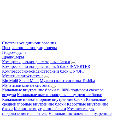
Системы кондиционирования
Прецизионные кондиционеры
Гидромодули
Драйкулеры
Компрессорно-конденсаторные блоки
Компрессорно-конденсаторный блок INVERTER
Компрессорно-конденсаторный блок ON/OFF
Мульти сплит-системы
Big Multi
Smart Multi
Мульти сплит-системы Toshiba
Мультизональные системы
Канальные внутренние блоки с 100% подмесом свежего
воздуха
Канальные высоконапорные внутренние блоки
Канальные низконапорные внутренние блоки
Канальные
средненапорные внутренние блоки
Кассетные внутренние
блоки
Колонные внутренние блоки
Комплекты для
подключения испарителя
Напольно-потолочные внутренние