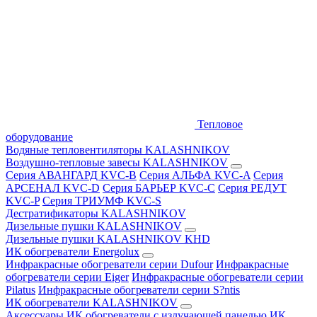
Тепловое
оборудование
Водяные тепловентиляторы KALASHNIKOV
Воздушно-тепловые завесы KALASHNIKOV
Серия АВАНГАРД KVC-B
Серия АЛЬФА KVC-A
Серия
АРСЕНАЛ KVC-D
Серия БАРЬЕР KVC-C
Серия РЕДУТ
KVC-P
Серия ТРИУМФ KVC-S
Дестратификаторы KALASHNIKOV
Дизельные пушки KALASHNIKOV
Дизельные пушки KALASHNIKOV KHD
ИК обогреватели Energolux
Инфракрасные обогреватели серии Dufour
Инфракрасные
обогреватели серии Eiger
Инфракрасные обогреватели серии
Pilatus
Инфракрасные обогреватели серии S?ntis
ИК обогреватели KALASHNIKOV
Аксессуары
ИК обогреватели с излучающей панелью
ИК