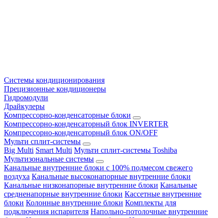
Системы кондиционирования
Прецизионные кондиционеры
Гидромодули
Драйкулеры
Компрессорно-конденсаторные блоки
Компрессорно-конденсаторный блок INVERTER
Компрессорно-конденсаторный блок ON/OFF
Мульти сплит-системы
Big Multi
Smart Multi
Мульти сплит-системы Toshiba
Мультизональные системы
Канальные внутренние блоки с 100% подмесом свежего
воздуха
Канальные высоконапорные внутренние блоки
Канальные низконапорные внутренние блоки
Канальные
средненапорные внутренние блоки
Кассетные внутренние
блоки
Колонные внутренние блоки
Комплекты для
подключения испарителя
Напольно-потолочные внутренние