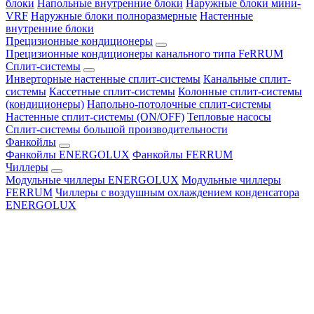
блоки
Напольные внутренние блоки
Наружные блоки мини-
VRF
Наружные блоки полноразмерные
Настенные
внутренние блоки
Прецизионные кондиционеры
Прецизионные кондиционеры канального типа FeRRUM
Сплит-системы
Инверторные настенные сплит-системы
Канальные сплит-
системы
Кассетные сплит-системы
Колонные сплит-системы
(кондиционеры)
Напольно-потолочные сплит-системы
Настенные сплит-системы (ON/OFF)
Тепловые насосы
Сплит-системы большой производительности
Фанкойлы
Фанкойлы ENERGOLUX
Фанкойлы FERRUM
Чиллеры
Модульные чиллеры ENERGOLUX
Модульные чиллеры
FERRUM
Чиллеры с воздушным охлаждением конденсатора
ENERGOLUX