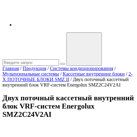
Главная
/
Продукция
/
Системы кондиционирования
/
Мультизональные системы
/
Кассетные внутренние блоки
/
2-
Х ПОТОЧНЫЕ БЛОКИ SMZ II
/
Двух поточный кассетный
внутренний блок VRF-систем Energolux SMZ2C24V2AI
Двух поточный кассетный внутренний
блок VRF-систем Energolux
SMZ2C24V2AI