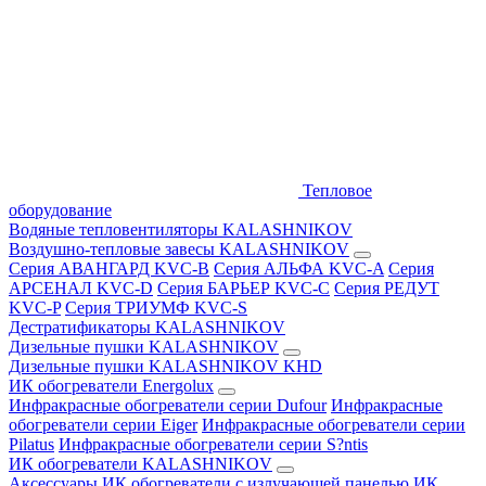
Тепловое
оборудование
Водяные тепловентиляторы KALASHNIKOV
Воздушно-тепловые завесы KALASHNIKOV
Серия АВАНГАРД KVC-B
Серия АЛЬФА KVC-A
Серия
АРСЕНАЛ KVC-D
Серия БАРЬЕР KVC-C
Серия РЕДУТ
KVC-P
Серия ТРИУМФ KVC-S
Дестратификаторы KALASHNIKOV
Дизельные пушки KALASHNIKOV
Дизельные пушки KALASHNIKOV KHD
ИК обогреватели Energolux
Инфракрасные обогреватели серии Dufour
Инфракрасные
обогреватели серии Eiger
Инфракрасные обогреватели серии
Pilatus
Инфракрасные обогреватели серии S?ntis
ИК обогреватели KALASHNIKOV
Аксессуары
ИК обогреватели с излучающей панелью
ИК