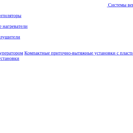
Системы ве
ентиляторы
е нагреватели
лушители
уператором
Компактные приточно-вытяжные установки с пласт
установки