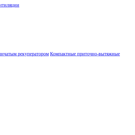
нтиляции
инчатым рекуператором
Компактные приточно-вытяжные