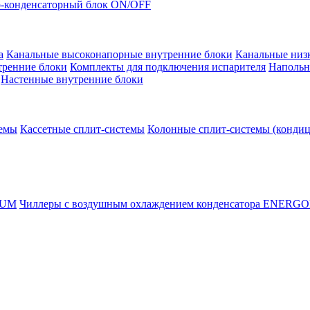
-конденсаторный блок ON/OFF
а
Канальные высоконапорные внутренние блоки
Канальные низ
тренние блоки
Комплекты для подключения испарителя
Напольн
Настенные внутренние блоки
темы
Кассетные сплит-системы
Колонные сплит-системы (конди
RUM
Чиллеры с воздушным охлаждением конденсатора ENERG