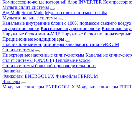
Компрессорно-конденсаторный блок INVERTER
Компрессорно
Мульти сплит-системы
Big Multi
Smart Multi
Мульти сплит-системы Toshiba
Мультизональные системы
Канальные внутренние блоки с 100% подмесом свежего воздух
внутренние блоки
Кассетные внутренние блоки
Колонные вну
Наружные блоки мини-VRF
Наружные блоки полноразмерные
Прецизионные кондиционеры
Прецизионные кондиционеры канального типа FeRRUM
Сплит-системы
Инверторные настенные сплит-системы
Канальные сплит-сис
сплит-системы (ON/OFF)
Тепловые насосы
Сплит-системы большой производительности
Фанкойлы
Фанкойлы ENERGOLUX
Фанкойлы FERRUM
Чиллеры
Модульные чиллеры ENERGOLUX
Модульные чиллеры FER