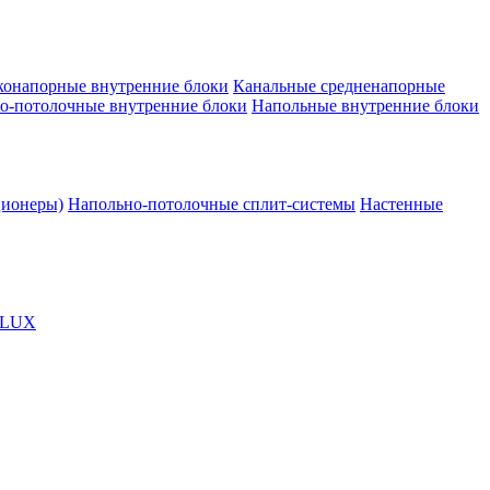
конапорные внутренние блоки
Канальные средненапорные
о-потолочные внутренние блоки
Напольные внутренние блоки
ционеры)
Напольно-потолочные сплит-системы
Настенные
OLUX