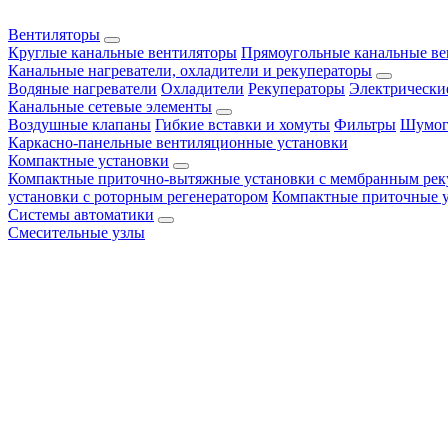
Вентиляторы
Круглые канальные вентиляторы
Прямоугольные канальные в
Канальные нагреватели, охладители и рекуператоры
Водяные нагреватели
Охладители
Рекуператоры
Электрически
Канальные сетевые элементы
Воздушные клапаны
Гибкие вставки и хомуты
Фильтры
Шумог
Каркасно-панельные вентиляционные установки
Компактные установки
Компактные приточно-вытяжные установки с мембранным рек
установки с роторным регенератором
Компактные приточные 
Системы автоматики
Смесительные узлы