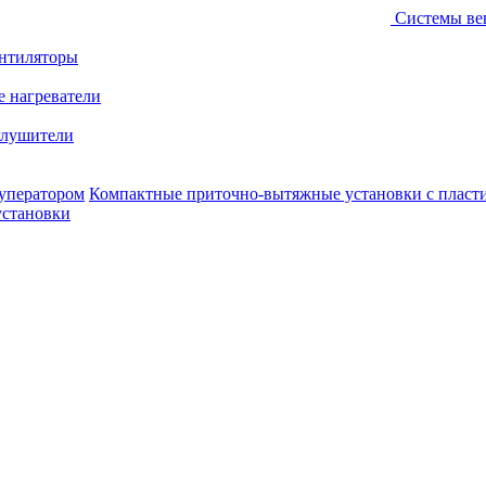
Системы ве
ентиляторы
е нагреватели
лушители
уператором
Компактные приточно-вытяжные установки с пласт
установки