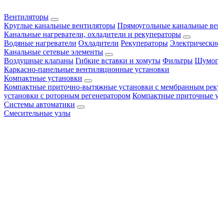
Вентиляторы
Круглые канальные вентиляторы
Прямоугольные канальные в
Канальные нагреватели, охладители и рекуператоры
Водяные нагреватели
Охладители
Рекуператоры
Электрически
Канальные сетевые элементы
Воздушные клапаны
Гибкие вставки и хомуты
Фильтры
Шумог
Каркасно-панельные вентиляционные установки
Компактные установки
Компактные приточно-вытяжные установки с мембранным рек
установки с роторным регенератором
Компактные приточные 
Системы автоматики
Смесительные узлы