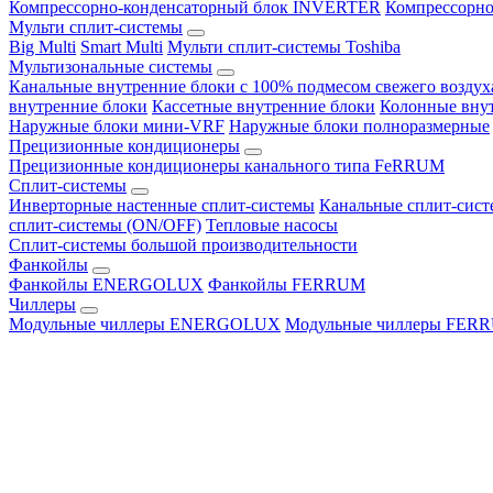
Компрессорно-конденсаторный блок INVERTER
Компрессорно
Мульти сплит-системы
Big Multi
Smart Multi
Мульти сплит-системы Toshiba
Мультизональные системы
Канальные внутренние блоки с 100% подмесом свежего воздух
внутренние блоки
Кассетные внутренние блоки
Колонные вну
Наружные блоки мини-VRF
Наружные блоки полноразмерные
Прецизионные кондиционеры
Прецизионные кондиционеры канального типа FeRRUM
Сплит-системы
Инверторные настенные сплит-системы
Канальные сплит-сис
сплит-системы (ON/OFF)
Тепловые насосы
Сплит-системы большой производительности
Фанкойлы
Фанкойлы ENERGOLUX
Фанкойлы FERRUM
Чиллеры
Модульные чиллеры ENERGOLUX
Модульные чиллеры FER