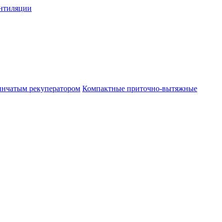
нтиляции
инчатым рекуператором
Компактные приточно-вытяжные