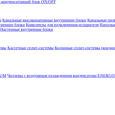
-конденсаторный блок ON/OFF
а
Канальные высоконапорные внутренние блоки
Канальные низ
тренние блоки
Комплекты для подключения испарителя
Напольн
Настенные внутренние блоки
темы
Кассетные сплит-системы
Колонные сплит-системы (конди
RUM
Чиллеры с воздушным охлаждением конденсатора ENERG