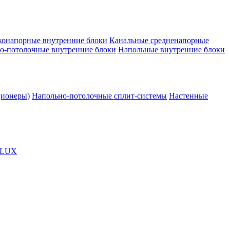
конапорные внутренние блоки
Канальные средненапорные
о-потолочные внутренние блоки
Напольные внутренние блоки
ционеры)
Напольно-потолочные сплит-системы
Настенные
OLUX