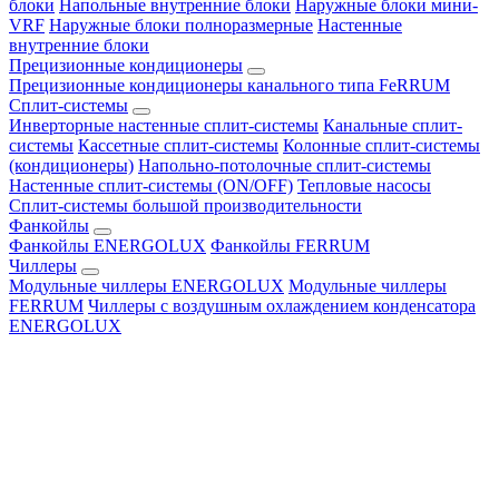
блоки
Напольные внутренние блоки
Наружные блоки мини-
VRF
Наружные блоки полноразмерные
Настенные
внутренние блоки
Прецизионные кондиционеры
Прецизионные кондиционеры канального типа FeRRUM
Сплит-системы
Инверторные настенные сплит-системы
Канальные сплит-
системы
Кассетные сплит-системы
Колонные сплит-системы
(кондиционеры)
Напольно-потолочные сплит-системы
Настенные сплит-системы (ON/OFF)
Тепловые насосы
Сплит-системы большой производительности
Фанкойлы
Фанкойлы ENERGOLUX
Фанкойлы FERRUM
Чиллеры
Модульные чиллеры ENERGOLUX
Модульные чиллеры
FERRUM
Чиллеры с воздушным охлаждением конденсатора
ENERGOLUX