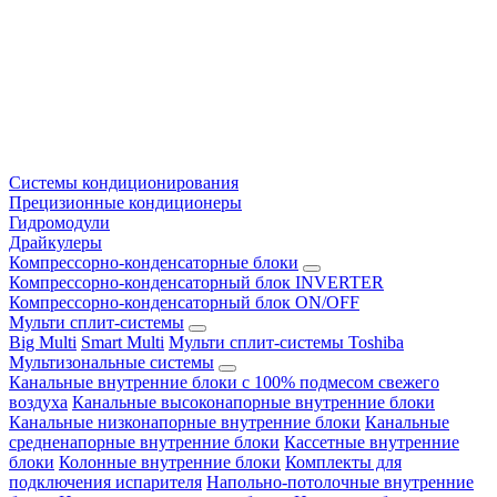
Системы кондиционирования
Прецизионные кондиционеры
Гидромодули
Драйкулеры
Компрессорно-конденсаторные блоки
Компрессорно-конденсаторный блок INVERTER
Компрессорно-конденсаторный блок ON/OFF
Мульти сплит-системы
Big Multi
Smart Multi
Мульти сплит-системы Toshiba
Мультизональные системы
Канальные внутренние блоки с 100% подмесом свежего
воздуха
Канальные высоконапорные внутренние блоки
Канальные низконапорные внутренние блоки
Канальные
средненапорные внутренние блоки
Кассетные внутренние
блоки
Колонные внутренние блоки
Комплекты для
подключения испарителя
Напольно-потолочные внутренние