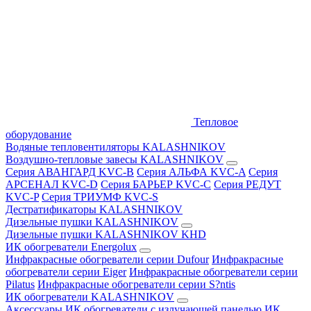
Тепловое
оборудование
Водяные тепловентиляторы KALASHNIKOV
Воздушно-тепловые завесы KALASHNIKOV
Серия АВАНГАРД KVC-B
Серия АЛЬФА KVC-A
Серия
АРСЕНАЛ KVC-D
Серия БАРЬЕР KVC-C
Серия РЕДУТ
KVC-P
Серия ТРИУМФ KVC-S
Дестратификаторы KALASHNIKOV
Дизельные пушки KALASHNIKOV
Дизельные пушки KALASHNIKOV KHD
ИК обогреватели Energolux
Инфракрасные обогреватели серии Dufour
Инфракрасные
обогреватели серии Eiger
Инфракрасные обогреватели серии
Pilatus
Инфракрасные обогреватели серии S?ntis
ИК обогреватели KALASHNIKOV
Аксессуары
ИК обогреватели с излучающей панелью
ИК