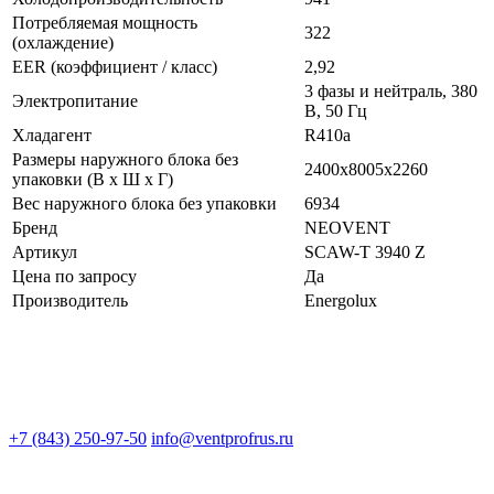
Потребляемая мощность
322
(охлаждение)
EER (коэффициент / класс)
2,92
3 фазы и нейтраль, 380
Электропитание
В, 50 Гц
Хладагент
R410a
Размеры наружного блока без
2400x8005x2260
упаковки (В х Ш х Г)
Вес наружного блока без упаковки
6934
Бренд
NEOVENT
Артикул
SCAW-T 3940 Z
Цена по запросу
Да
Производитель
Energolux
+7 (843) 250-97-50
info@ventprofrus.ru