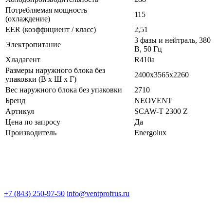
Потребляемая мощность
115
(охлаждение)
EER (коэффициент / класс)
2,51
3 фазы и нейтраль, 380
Электропитание
В, 50 Гц
Хладагент
R410a
Размеры наружного блока без
2400x3565x2260
упаковки (В х Ш х Г)
Вес наружного блока без упаковки
2710
Бренд
NEOVENT
Артикул
SCAW-T 2300 Z
Цена по запросу
Да
Производитель
Energolux
+7 (843) 250-97-50
info@ventprofrus.ru