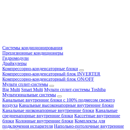
Системы кондиционирования
Прецизионные кондиционеры
Гидромодули
Драйкулеры
Компрессорно-конденсаторные блоки
Компрессорно-конденсаторный блок INVERTER
Компрессорно-конденсаторный блок ON/OFF
Мульти сплит-системы
Big Multi
Smart Multi
Мульти сплит-системы Toshiba
Мультизональные системы
Канальные внутренние блоки с 100% подмесом свежего
воздуха
Канальные высоконапорные внутренние блоки
Канальные низконапорные внутренние блоки
Канальные
средненапорные внутренние блоки
Кассетные внутренние
блоки
Колонные внутренние блоки
Комплекты для
подключения испарителя
Напольно-потолочные внутренние