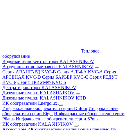
Тепловое
оборудование
Водяные тепловентиляторы KALASHNIKOV
Воздушно-тепловые завесы KALASHNIKOV
Серия АВАНГАРД KVC-B
Серия АЛЬФА KVC-A
Серия
АРСЕНАЛ KVC-D
Серия БАРЬЕР KVC-C
Серия РЕДУТ
KVC-P
Серия ТРИУМФ KVC-S
Дестратификаторы KALASHNIKOV
Дизельные пушки KALASHNIKOV
Дизельные пушки KALASHNIKOV KHD
ИК обогреватели Energolux
Инфракрасные обогреватели серии Dufour
Инфракрасные
обогреватели серии Eiger
Инфракрасные обогреватели серии
Pilatus
Инфракрасные обогреватели серии S?ntis
ИК обогреватели KALASHNIKOV
Аксессуары
ИК обогреватели с излучающей панелью
ИК