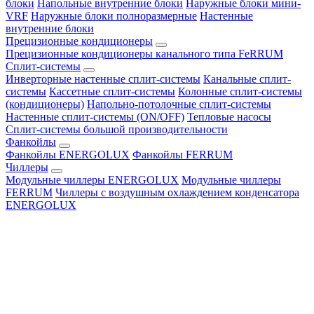
блоки
Напольные внутренние блоки
Наружные блоки мини-
VRF
Наружные блоки полноразмерные
Настенные
внутренние блоки
Прецизионные кондиционеры
Прецизионные кондиционеры канального типа FeRRUM
Сплит-системы
Инверторные настенные сплит-системы
Канальные сплит-
системы
Кассетные сплит-системы
Колонные сплит-системы
(кондиционеры)
Напольно-потолочные сплит-системы
Настенные сплит-системы (ON/OFF)
Тепловые насосы
Сплит-системы большой производительности
Фанкойлы
Фанкойлы ENERGOLUX
Фанкойлы FERRUM
Чиллеры
Модульные чиллеры ENERGOLUX
Модульные чиллеры
FERRUM
Чиллеры с воздушным охлаждением конденсатора
ENERGOLUX