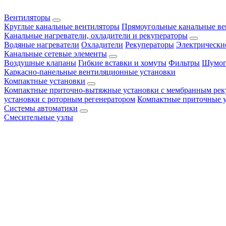
Вентиляторы
Круглые канальные вентиляторы
Прямоугольные канальные в
Канальные нагреватели, охладители и рекуператоры
Водяные нагреватели
Охладители
Рекуператоры
Электрически
Канальные сетевые элементы
Воздушные клапаны
Гибкие вставки и хомуты
Фильтры
Шумог
Каркасно-панельные вентиляционные установки
Компактные установки
Компактные приточно-вытяжные установки с мембранным рек
установки с роторным регенератором
Компактные приточные 
Системы автоматики
Смесительные узлы