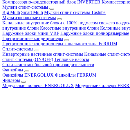
Компрессорно-конденсаторный блок INVERTER
Компрессорно
Мульти сплит-системы
Big Multi
Smart Multi
Мульти сплит-системы Toshiba
Мультизональные системы
Канальные внутренние блоки с 100% подмесом свежего воздух
внутренние блоки
Кассетные внутренние блоки
Колонные вну
Наружные блоки мини-VRF
Наружные блоки полноразмерные
Прецизионные кондиционеры
Прецизионные кондиционеры канального типа FeRRUM
Сплит-системы
Инверторные настенные сплит-системы
Канальные сплит-сис
сплит-системы (ON/OFF)
Тепловые насосы
Сплит-системы большой производительности
Фанкойлы
Фанкойлы ENERGOLUX
Фанкойлы FERRUM
Чиллеры
Модульные чиллеры ENERGOLUX
Модульные чиллеры FER