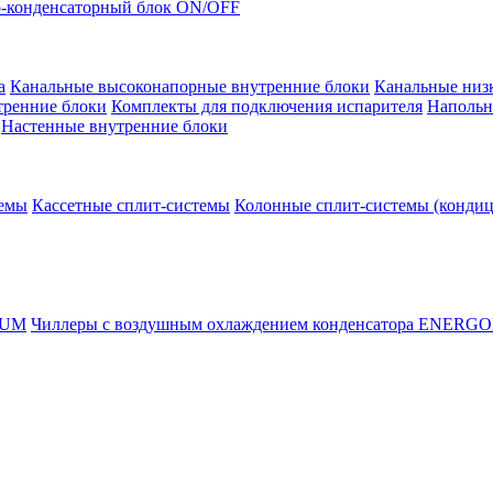
-конденсаторный блок ON/OFF
а
Канальные высоконапорные внутренние блоки
Канальные низ
тренние блоки
Комплекты для подключения испарителя
Напольн
Настенные внутренние блоки
темы
Кассетные сплит-системы
Колонные сплит-системы (конди
RUM
Чиллеры с воздушным охлаждением конденсатора ENERG