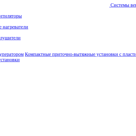
Системы ве
ентиляторы
е нагреватели
лушители
уператором
Компактные приточно-вытяжные установки с пласт
установки