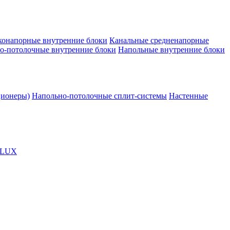
конапорные внутренние блоки
Канальные средненапорные
о-потолочные внутренние блоки
Напольные внутренние блоки
ционеры)
Напольно-потолочные сплит-системы
Настенные
OLUX