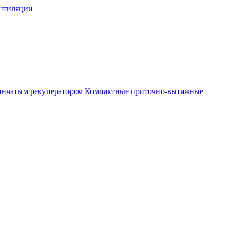
нтиляции
инчатым рекуператором
Компактные приточно-вытяжные