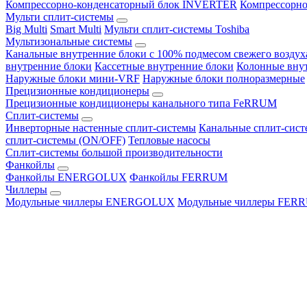
Компрессорно-конденсаторный блок INVERTER
Компрессорно
Мульти сплит-системы
Big Multi
Smart Multi
Мульти сплит-системы Toshiba
Мультизональные системы
Канальные внутренние блоки с 100% подмесом свежего воздух
внутренние блоки
Кассетные внутренние блоки
Колонные вну
Наружные блоки мини-VRF
Наружные блоки полноразмерные
Прецизионные кондиционеры
Прецизионные кондиционеры канального типа FeRRUM
Сплит-системы
Инверторные настенные сплит-системы
Канальные сплит-сис
сплит-системы (ON/OFF)
Тепловые насосы
Сплит-системы большой производительности
Фанкойлы
Фанкойлы ENERGOLUX
Фанкойлы FERRUM
Чиллеры
Модульные чиллеры ENERGOLUX
Модульные чиллеры FER