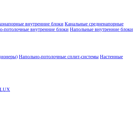
конапорные внутренние блоки
Канальные средненапорные
о-потолочные внутренние блоки
Напольные внутренние блоки
ционеры)
Напольно-потолочные сплит-системы
Настенные
OLUX