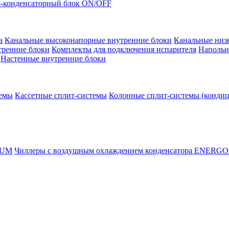
-конденсаторный блок ON/OFF
а
Канальные высоконапорные внутренние блоки
Канальные низ
тренние блоки
Комплекты для подключения испарителя
Напольн
Настенные внутренние блоки
темы
Кассетные сплит-системы
Колонные сплит-системы (конди
RUM
Чиллеры с воздушным охлаждением конденсатора ENERG