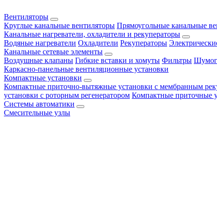
Вентиляторы
Круглые канальные вентиляторы
Прямоугольные канальные в
Канальные нагреватели, охладители и рекуператоры
Водяные нагреватели
Охладители
Рекуператоры
Электрически
Канальные сетевые элементы
Воздушные клапаны
Гибкие вставки и хомуты
Фильтры
Шумог
Каркасно-панельные вентиляционные установки
Компактные установки
Компактные приточно-вытяжные установки с мембранным рек
установки с роторным регенератором
Компактные приточные 
Системы автоматики
Смесительные узлы