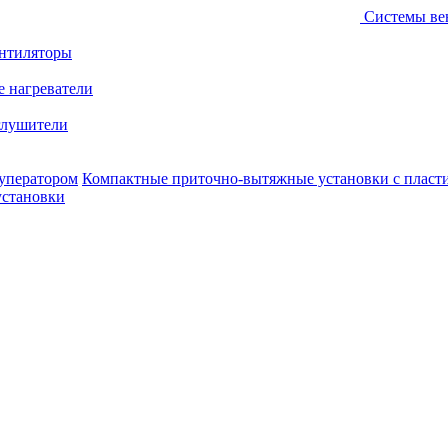
Системы ве
ентиляторы
е нагреватели
лушители
уператором
Компактные приточно-вытяжные установки с пласт
установки