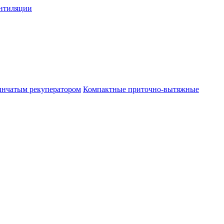
нтиляции
инчатым рекуператором
Компактные приточно-вытяжные