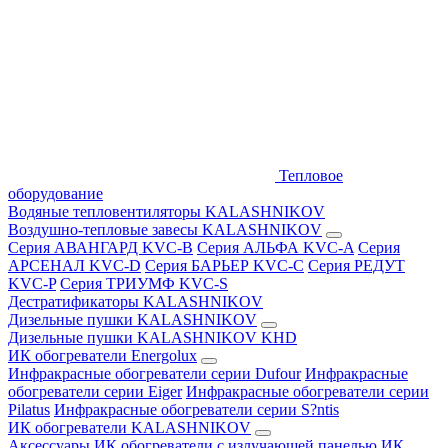
Тепловое
оборудование
Водяные тепловентиляторы KALASHNIKOV
Воздушно-тепловые завесы KALASHNIKOV
Серия АВАНГАРД KVC-B
Серия АЛЬФА KVC-A
Серия
АРСЕНАЛ KVC-D
Серия БАРЬЕР KVC-C
Серия РЕДУТ
KVC-P
Серия ТРИУМФ KVC-S
Дестратификаторы KALASHNIKOV
Дизельные пушки KALASHNIKOV
Дизельные пушки KALASHNIKOV KHD
ИК обогреватели Energolux
Инфракрасные обогреватели серии Dufour
Инфракрасные
обогреватели серии Eiger
Инфракрасные обогреватели серии
Pilatus
Инфракрасные обогреватели серии S?ntis
ИК обогреватели KALASHNIKOV
Аксессуары
ИК обогреватели с излучающей панелью
ИК