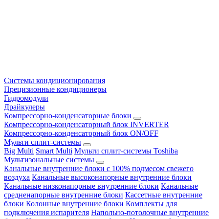
Системы кондиционирования
Прецизионные кондиционеры
Гидромодули
Драйкулеры
Компрессорно-конденсаторные блоки
Компрессорно-конденсаторный блок INVERTER
Компрессорно-конденсаторный блок ON/OFF
Мульти сплит-системы
Big Multi
Smart Multi
Мульти сплит-системы Toshiba
Мультизональные системы
Канальные внутренние блоки с 100% подмесом свежего
воздуха
Канальные высоконапорные внутренние блоки
Канальные низконапорные внутренние блоки
Канальные
средненапорные внутренние блоки
Кассетные внутренние
блоки
Колонные внутренние блоки
Комплекты для
подключения испарителя
Напольно-потолочные внутренние