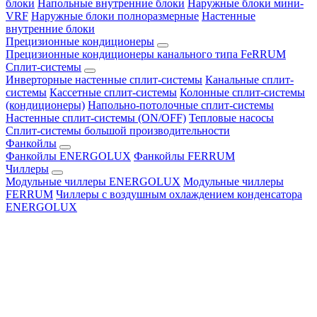
блоки
Напольные внутренние блоки
Наружные блоки мини-
VRF
Наружные блоки полноразмерные
Настенные
внутренние блоки
Прецизионные кондиционеры
Прецизионные кондиционеры канального типа FeRRUM
Сплит-системы
Инверторные настенные сплит-системы
Канальные сплит-
системы
Кассетные сплит-системы
Колонные сплит-системы
(кондиционеры)
Напольно-потолочные сплит-системы
Настенные сплит-системы (ON/OFF)
Тепловые насосы
Сплит-системы большой производительности
Фанкойлы
Фанкойлы ENERGOLUX
Фанкойлы FERRUM
Чиллеры
Модульные чиллеры ENERGOLUX
Модульные чиллеры
FERRUM
Чиллеры с воздушным охлаждением конденсатора
ENERGOLUX