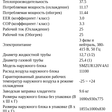
Теплопроизводительность
37.5
Потребляемая мощность (охлаждение)
11.17
Потребляемая мощность (обогрев)
11.44
EER (коэффициент / класс)
3.0
COP (коэффициент / класс)
3.3
Рабочий ток (Охлаждение)
25
Рабочий ток (Обогрев)
25
3 фазы и
Электропитание
нейтраль, 380-
415 В, 50 Гц
Диаметр жидкостной трубы
12,7 (1/2)
Диаметр газовой трубы
25,4 (1)
Модель наружного блока
SMZUR120V4AI
Расход воздуха наружного блока
11100
Гарантированный диапазон рабочих
температур наружного воздуха в режиме
-25 ~ +24
охлаждения
Заводская заправка хладагента
9.6 кг
Размеры наружного блока без упаковки (В
1690x930x775
х Ш х Г)
Размеры наружного блока в упаковке (В х
1855x1000x830
Ш х Г)