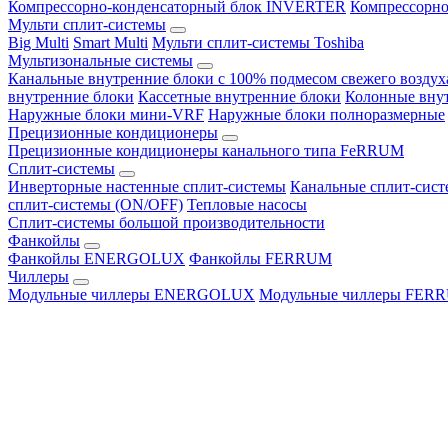
Компрессорно-конденсаторный блок INVERTER
Компрессорно
Мульти сплит-системы
Big Multi
Smart Multi
Мульти сплит-системы Toshiba
Мультизональные системы
Канальные внутренние блоки с 100% подмесом свежего воздух
внутренние блоки
Кассетные внутренние блоки
Колонные вну
Наружные блоки мини-VRF
Наружные блоки полноразмерные
Прецизионные кондиционеры
Прецизионные кондиционеры канального типа FeRRUM
Сплит-системы
Инверторные настенные сплит-системы
Канальные сплит-сис
сплит-системы (ON/OFF)
Тепловые насосы
Сплит-системы большой производительности
Фанкойлы
Фанкойлы ENERGOLUX
Фанкойлы FERRUM
Чиллеры
Модульные чиллеры ENERGOLUX
Модульные чиллеры FER