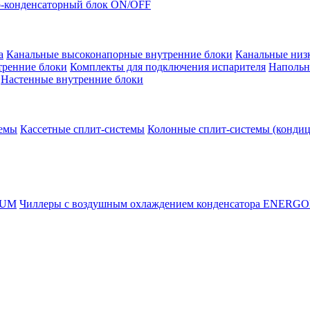
-конденсаторный блок ON/OFF
а
Канальные высоконапорные внутренние блоки
Канальные низ
тренние блоки
Комплекты для подключения испарителя
Напольн
Настенные внутренние блоки
темы
Кассетные сплит-системы
Колонные сплит-системы (конди
RUM
Чиллеры с воздушным охлаждением конденсатора ENERG