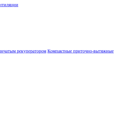
нтиляции
инчатым рекуператором
Компактные приточно-вытяжные