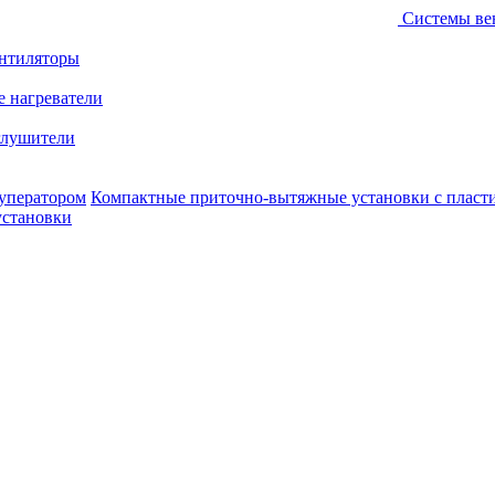
Системы ве
ентиляторы
е нагреватели
лушители
уператором
Компактные приточно-вытяжные установки с пласт
установки