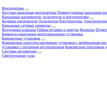
Вентиляторы
Круглые канальные вентиляторы
Прямоугольные канальные в
Канальные нагреватели, охладители и рекуператоры
Водяные нагреватели
Охладители
Рекуператоры
Электрически
Канальные сетевые элементы
Воздушные клапаны
Гибкие вставки и хомуты
Фильтры
Шумог
Каркасно-панельные вентиляционные установки
Компактные установки
Компактные приточно-вытяжные установки с мембранным рек
установки с роторным регенератором
Компактные приточные 
Системы автоматики
Смесительные узлы