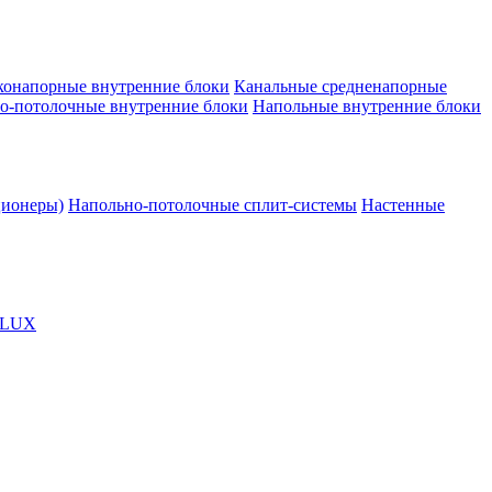
конапорные внутренние блоки
Канальные средненапорные
о-потолочные внутренние блоки
Напольные внутренние блоки
ционеры)
Напольно-потолочные сплит-системы
Настенные
OLUX