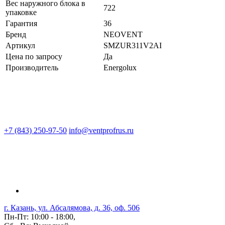
Вес наружного блока в
722
упаковке
Гарантия
36
Бренд
NEOVENT
Артикул
SMZUR311V2AI
Цена по запросу
Да
Производитель
Energolux
+7 (843) 250-97-50
info@ventprofrus.ru
г. Казань, ул. Абсалямова, д. 36, оф. 506
Пн-Пт: 10:00 - 18:00,