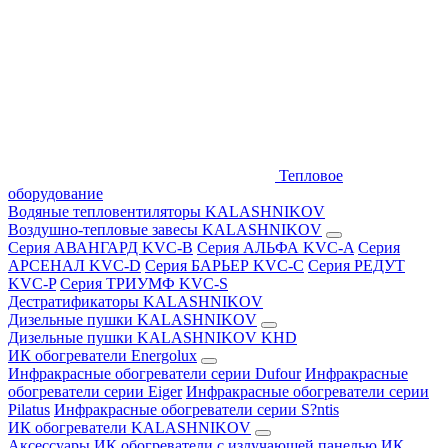
Тепловое
оборудование
Водяные тепловентиляторы KALASHNIKOV
Воздушно-тепловые завесы KALASHNIKOV
Серия АВАНГАРД KVC-B
Серия АЛЬФА KVC-A
Серия
АРСЕНАЛ KVC-D
Серия БАРЬЕР KVC-C
Серия РЕДУТ
KVC-P
Серия ТРИУМФ KVC-S
Дестратификаторы KALASHNIKOV
Дизельные пушки KALASHNIKOV
Дизельные пушки KALASHNIKOV KHD
ИК обогреватели Energolux
Инфракрасные обогреватели серии Dufour
Инфракрасные
обогреватели серии Eiger
Инфракрасные обогреватели серии
Pilatus
Инфракрасные обогреватели серии S?ntis
ИК обогреватели KALASHNIKOV
Аксессуары
ИК обогреватели с излучающей панелью
ИК