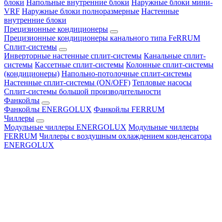
блоки
Напольные внутренние блоки
Наружные блоки мини-
VRF
Наружные блоки полноразмерные
Настенные
внутренние блоки
Прецизионные кондиционеры
Прецизионные кондиционеры канального типа FeRRUM
Сплит-системы
Инверторные настенные сплит-системы
Канальные сплит-
системы
Кассетные сплит-системы
Колонные сплит-системы
(кондиционеры)
Напольно-потолочные сплит-системы
Настенные сплит-системы (ON/OFF)
Тепловые насосы
Сплит-системы большой производительности
Фанкойлы
Фанкойлы ENERGOLUX
Фанкойлы FERRUM
Чиллеры
Модульные чиллеры ENERGOLUX
Модульные чиллеры
FERRUM
Чиллеры с воздушным охлаждением конденсатора
ENERGOLUX