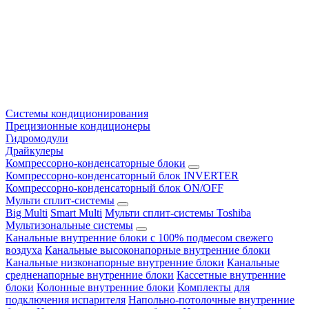
Системы кондиционирования
Прецизионные кондиционеры
Гидромодули
Драйкулеры
Компрессорно-конденсаторные блоки
Компрессорно-конденсаторный блок INVERTER
Компрессорно-конденсаторный блок ON/OFF
Мульти сплит-системы
Big Multi
Smart Multi
Мульти сплит-системы Toshiba
Мультизональные системы
Канальные внутренние блоки с 100% подмесом свежего
воздуха
Канальные высоконапорные внутренние блоки
Канальные низконапорные внутренние блоки
Канальные
средненапорные внутренние блоки
Кассетные внутренние
блоки
Колонные внутренние блоки
Комплекты для
подключения испарителя
Напольно-потолочные внутренние