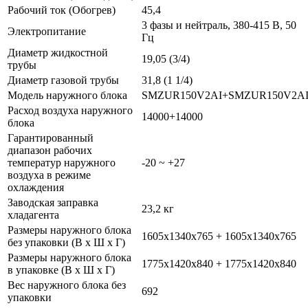
Рабочий ток (Обогрев)
45,4
3 фазы и нейтраль, 380-415 В, 50
Электропитание
Гц
Диаметр жидкостной
19,05 (3/4)
трубы
Диаметр газовой трубы
31,8 (1 1/4)
Модель наружного блока
SMZUR150V2AI+SMZUR150V2A
Расход воздуха наружного
14000+14000
блока
Гарантированный
диапазон рабочих
температур наружного
-20 ~ +27
воздуха в режиме
охлаждения
Заводская заправка
23,2 кг
хладагента
Размеры наружного блока
1605x1340x765 + 1605x1340x765
без упаковки (В х Ш х Г)
Размеры наружного блока
1775x1420x840 + 1775x1420x840
в упаковке (В х Ш х Г)
Вес наружного блока без
692
упаковки