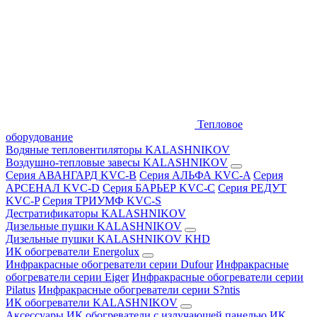
Тепловое
оборудование
Водяные тепловентиляторы KALASHNIKOV
Воздушно-тепловые завесы KALASHNIKOV
Серия АВАНГАРД KVC-B
Серия АЛЬФА KVC-A
Серия
АРСЕНАЛ KVC-D
Серия БАРЬЕР KVC-C
Серия РЕДУТ
KVC-P
Серия ТРИУМФ KVC-S
Дестратификаторы KALASHNIKOV
Дизельные пушки KALASHNIKOV
Дизельные пушки KALASHNIKOV KHD
ИК обогреватели Energolux
Инфракрасные обогреватели серии Dufour
Инфракрасные
обогреватели серии Eiger
Инфракрасные обогреватели серии
Pilatus
Инфракрасные обогреватели серии S?ntis
ИК обогреватели KALASHNIKOV
Аксессуары
ИК обогреватели с излучающей панелью
ИК