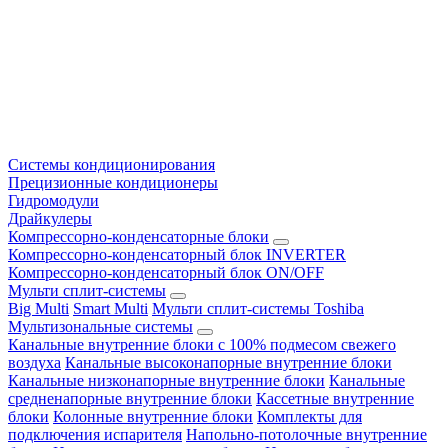
Системы кондиционирования
Прецизионные кондиционеры
Гидромодули
Драйкулеры
Компрессорно-конденсаторные блоки
Компрессорно-конденсаторный блок INVERTER
Компрессорно-конденсаторный блок ON/OFF
Мульти сплит-системы
Big Multi
Smart Multi
Мульти сплит-системы Toshiba
Мультизональные системы
Канальные внутренние блоки с 100% подмесом свежего
воздуха
Канальные высоконапорные внутренние блоки
Канальные низконапорные внутренние блоки
Канальные
средненапорные внутренние блоки
Кассетные внутренние
блоки
Колонные внутренние блоки
Комплекты для
подключения испарителя
Напольно-потолочные внутренние