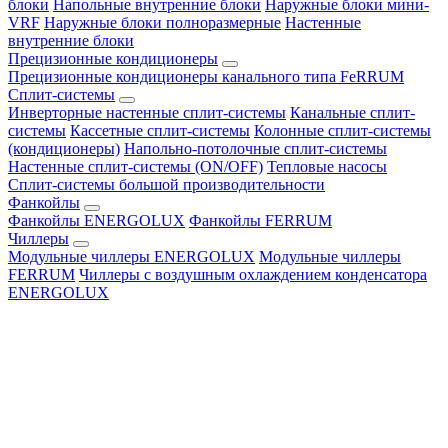
блоки
Напольные внутренние блоки
Наружные блоки мини-
VRF
Наружные блоки полноразмерные
Настенные
внутренние блоки
Прецизионные кондиционеры
Прецизионные кондиционеры канального типа FeRRUM
Сплит-системы
Инверторные настенные сплит-системы
Канальные сплит-
системы
Кассетные сплит-системы
Колонные сплит-системы
(кондиционеры)
Напольно-потолочные сплит-системы
Настенные сплит-системы (ON/OFF)
Тепловые насосы
Сплит-системы большой производительности
Фанкойлы
Фанкойлы ENERGOLUX
Фанкойлы FERRUM
Чиллеры
Модульные чиллеры ENERGOLUX
Модульные чиллеры
FERRUM
Чиллеры с воздушным охлаждением конденсатора
ENERGOLUX