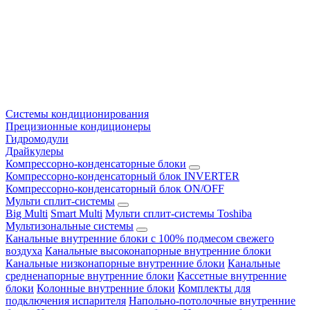
Системы кондиционирования
Прецизионные кондиционеры
Гидромодули
Драйкулеры
Компрессорно-конденсаторные блоки
Компрессорно-конденсаторный блок INVERTER
Компрессорно-конденсаторный блок ON/OFF
Мульти сплит-системы
Big Multi
Smart Multi
Мульти сплит-системы Toshiba
Мультизональные системы
Канальные внутренние блоки с 100% подмесом свежего
воздуха
Канальные высоконапорные внутренние блоки
Канальные низконапорные внутренние блоки
Канальные
средненапорные внутренние блоки
Кассетные внутренние
блоки
Колонные внутренние блоки
Комплекты для
подключения испарителя
Напольно-потолочные внутренние