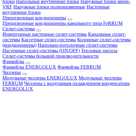
блоки
Напольные внутренние блоки
Наружные блоки мини-
VRF
Наружные блоки полноразмерные
Настенные
внутренние блоки
Прецизионные кондиционеры
Прецизионные кондиционеры канального типа FeRRUM
Сплит-системы
Инверторные настенные сплит-системы
Канальные сплит-
системы
Кассетные сплит-системы
Колонные сплит-системы
(кондиционеры)
Напольно-потолочные сплит-системы
Настенные сплит-системы (ON/OFF)
Тепловые насосы
Сплит-системы большой производительности
Фанкойлы
Фанкойлы ENERGOLUX
Фанкойлы FERRUM
Чиллеры
Модульные чиллеры ENERGOLUX
Модульные чиллеры
FERRUM
Чиллеры с воздушным охлаждением конденсатора
ENERGOLUX