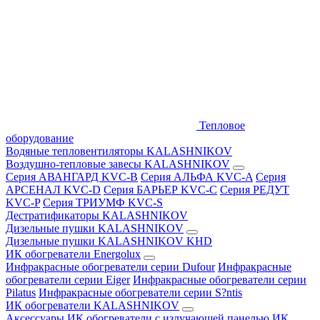
Тепловое
оборудование
Водяные тепловентиляторы KALASHNIKOV
Воздушно-тепловые завесы KALASHNIKOV
Серия АВАНГАРД KVC-B
Серия АЛЬФА KVC-A
Серия
АРСЕНАЛ KVC-D
Серия БАРЬЕР KVC-C
Серия РЕДУТ
KVC-P
Серия ТРИУМФ KVC-S
Дестратификаторы KALASHNIKOV
Дизельные пушки KALASHNIKOV
Дизельные пушки KALASHNIKOV KHD
ИК обогреватели Energolux
Инфракрасные обогреватели серии Dufour
Инфракрасные
обогреватели серии Eiger
Инфракрасные обогреватели серии
Pilatus
Инфракрасные обогреватели серии S?ntis
ИК обогреватели KALASHNIKOV
Аксессуары
ИК обогреватели с излучающей панелью
ИК