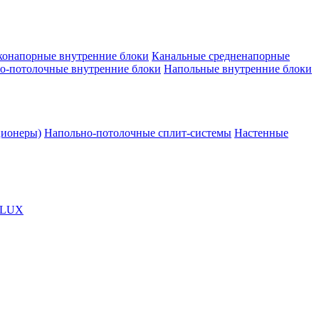
конапорные внутренние блоки
Канальные средненапорные
о-потолочные внутренние блоки
Напольные внутренние блоки
ционеры)
Напольно-потолочные сплит-системы
Настенные
OLUX