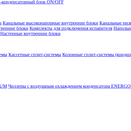
-конденсаторный блок ON/OFF
а
Канальные высоконапорные внутренние блоки
Канальные низ
тренние блоки
Комплекты для подключения испарителя
Напольн
Настенные внутренние блоки
темы
Кассетные сплит-системы
Колонные сплит-системы (конди
RUM
Чиллеры с воздушным охлаждением конденсатора ENERG