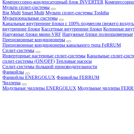
Компрессорно-конденсаторный блок INVERTER
Компрессорно
Мульти сплит-системы
Big Multi
Smart Multi
Мульти сплит-системы Toshiba
Мультизональные системы
Канальные внутренние блоки с 100% подмесом свежего воздух
внутренние блоки
Кассетные внутренние блоки
Колонные вну
Наружные блоки мини-VRF
Наружные блоки полноразмерные
Прецизионные кондиционеры
Прецизионные кондиционеры канального типа FeRRUM
Сплит-системы
Инверторные настенные сплит-системы
Канальные сплит-сис
сплит-системы (ON/OFF)
Тепловые насосы
Сплит-системы большой производительности
Фанкойлы
Фанкойлы ENERGOLUX
Фанкойлы FERRUM
Чиллеры
Модульные чиллеры ENERGOLUX
Модульные чиллеры FER