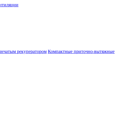
нтиляции
инчатым рекуператором
Компактные приточно-вытяжные