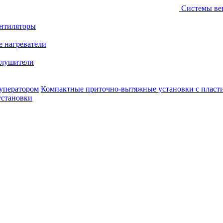
Системы ве
ентиляторы
е нагреватели
лушители
уператором
Компактные приточно-вытяжные установки с пласт
установки