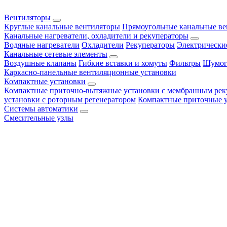
Вентиляторы
Круглые канальные вентиляторы
Прямоугольные канальные в
Канальные нагреватели, охладители и рекуператоры
Водяные нагреватели
Охладители
Рекуператоры
Электрически
Канальные сетевые элементы
Воздушные клапаны
Гибкие вставки и хомуты
Фильтры
Шумог
Каркасно-панельные вентиляционные установки
Компактные установки
Компактные приточно-вытяжные установки с мембранным рек
установки с роторным регенератором
Компактные приточные 
Системы автоматики
Смесительные узлы