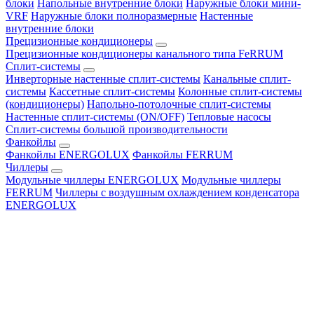
блоки
Напольные внутренние блоки
Наружные блоки мини-
VRF
Наружные блоки полноразмерные
Настенные
внутренние блоки
Прецизионные кондиционеры
Прецизионные кондиционеры канального типа FeRRUM
Сплит-системы
Инверторные настенные сплит-системы
Канальные сплит-
системы
Кассетные сплит-системы
Колонные сплит-системы
(кондиционеры)
Напольно-потолочные сплит-системы
Настенные сплит-системы (ON/OFF)
Тепловые насосы
Сплит-системы большой производительности
Фанкойлы
Фанкойлы ENERGOLUX
Фанкойлы FERRUM
Чиллеры
Модульные чиллеры ENERGOLUX
Модульные чиллеры
FERRUM
Чиллеры с воздушным охлаждением конденсатора
ENERGOLUX