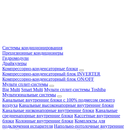
Системы кондиционирования
Прецизионные кондиционеры
Гидромодули
Драйкулеры
Компрессорно-конденсаторные блоки
Компрессорно-конденсаторный блок INVERTER
Компрессорно-конденсаторный блок ON/OFF
Мульти сплит-системы
Big Multi
Smart Multi
Мульти сплит-системы Toshiba
Мультизональные системы
Канальные внутренние блоки с 100% подмесом свежего
воздуха
Канальные высоконапорные внутренние блоки
Канальные низконапорные внутренние блоки
Канальные
средненапорные внутренние блоки
Кассетные внутренние
блоки
Колонные внутренние блоки
Комплекты для
подключения испарителя
Напольно-потолочные внутренние