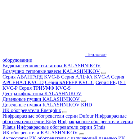
Тепловое
оборудование
Водяные тепловентиляторы KALASHNIKOV
Воздушно-тепловые завесы KALASHNIKOV
Серия АВАНГАРД KVC-B
Серия АЛЬФА KVC-A
Серия
АРСЕНАЛ KVC-D
Серия БАРЬЕР KVC-C
Серия РЕДУТ
KVC-P
Серия ТРИУМФ KVC-S
Дестратификаторы KALASHNIKOV
Дизельные пушки KALASHNIKOV
Дизельные пушки KALASHNIKOV KHD
ИК обогреватели Energolux
Инфракрасные обогреватели серии Dufour
Инфракрасные
обогреватели серии Eiger
Инфракрасные обогреватели серии
Pilatus
Инфракрасные обогреватели серии S?ntis
ИК обогреватели KALASHNIKOV
Аксессуары
ИК обогреватели с излучающей панелью
ИК