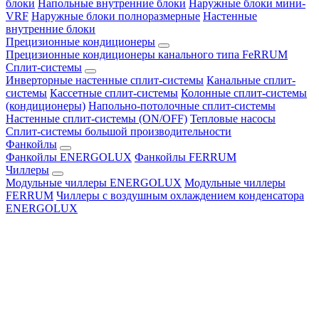
блоки
Напольные внутренние блоки
Наружные блоки мини-
VRF
Наружные блоки полноразмерные
Настенные
внутренние блоки
Прецизионные кондиционеры
Прецизионные кондиционеры канального типа FeRRUM
Сплит-системы
Инверторные настенные сплит-системы
Канальные сплит-
системы
Кассетные сплит-системы
Колонные сплит-системы
(кондиционеры)
Напольно-потолочные сплит-системы
Настенные сплит-системы (ON/OFF)
Тепловые насосы
Сплит-системы большой производительности
Фанкойлы
Фанкойлы ENERGOLUX
Фанкойлы FERRUM
Чиллеры
Модульные чиллеры ENERGOLUX
Модульные чиллеры
FERRUM
Чиллеры с воздушным охлаждением конденсатора
ENERGOLUX