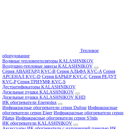
Тепловое
оборудование
Водяные тепловентиляторы KALASHNIKOV
Воздушно-тепловые завесы KALASHNIKOV
Серия АВАНГАРД KVC-B
Серия АЛЬФА KVC-A
Серия
АРСЕНАЛ KVC-D
Серия БАРЬЕР KVC-C
Серия РЕДУТ
KVC-P
Серия ТРИУМФ KVC-S
Дестратификаторы KALASHNIKOV
Дизельные пушки KALASHNIKOV
Дизельные пушки KALASHNIKOV KHD
ИК обогреватели Energolux
Инфракрасные обогреватели серии Dufour
Инфракрасные
обогреватели серии Eiger
Инфракрасные обогреватели серии
Pilatus
Инфракрасные обогреватели серии S?ntis
ИК обогреватели KALASHNIKOV
Аксессуары
ИК обогреватели с излучающей панелью
ИК