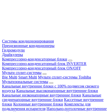
Системы кондиционирования
Прецизионные кондиционеры
Гидромодули
Драйкулеры
Компрессорно-конденсаторные блоки
Компрессорно-конденсаторный блок INVERTER
Компрессорно-конденсаторный блок ON/OFF
Мульти сплит-системы
Big Multi
Smart Multi
Мульти сплит-системы Toshiba
Мультизональные системы
Канальные внутренние блоки с 100% подмесом свежего
воздуха
Канальные высоконапорные внутренние блоки
Канальные низконапорные внутренние блоки
Канальные
средненапорные внутренние блоки
Кассетные внутренние
блоки
Колонные внутренние блоки
Комплекты для
подключения испарителя
Напольно-потолочные внутренние