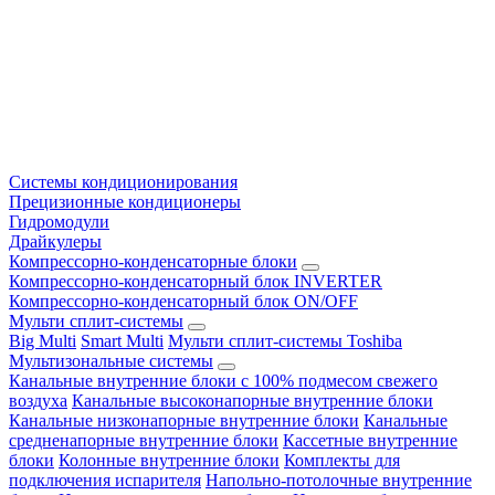
Системы кондиционирования
Прецизионные кондиционеры
Гидромодули
Драйкулеры
Компрессорно-конденсаторные блоки
Компрессорно-конденсаторный блок INVERTER
Компрессорно-конденсаторный блок ON/OFF
Мульти сплит-системы
Big Multi
Smart Multi
Мульти сплит-системы Toshiba
Мультизональные системы
Канальные внутренние блоки с 100% подмесом свежего
воздуха
Канальные высоконапорные внутренние блоки
Канальные низконапорные внутренние блоки
Канальные
средненапорные внутренние блоки
Кассетные внутренние
блоки
Колонные внутренние блоки
Комплекты для
подключения испарителя
Напольно-потолочные внутренние