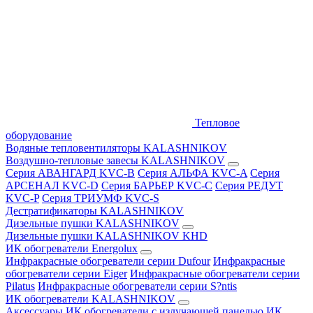
Тепловое
оборудование
Водяные тепловентиляторы KALASHNIKOV
Воздушно-тепловые завесы KALASHNIKOV
Серия АВАНГАРД KVC-B
Серия АЛЬФА KVC-A
Серия
АРСЕНАЛ KVC-D
Серия БАРЬЕР KVC-C
Серия РЕДУТ
KVC-P
Серия ТРИУМФ KVC-S
Дестратификаторы KALASHNIKOV
Дизельные пушки KALASHNIKOV
Дизельные пушки KALASHNIKOV KHD
ИК обогреватели Energolux
Инфракрасные обогреватели серии Dufour
Инфракрасные
обогреватели серии Eiger
Инфракрасные обогреватели серии
Pilatus
Инфракрасные обогреватели серии S?ntis
ИК обогреватели KALASHNIKOV
Аксессуары
ИК обогреватели с излучающей панелью
ИК