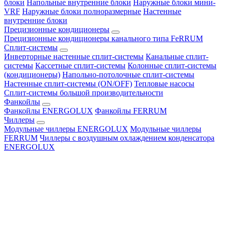
блоки
Напольные внутренние блоки
Наружные блоки мини-
VRF
Наружные блоки полноразмерные
Настенные
внутренние блоки
Прецизионные кондиционеры
Прецизионные кондиционеры канального типа FeRRUM
Сплит-системы
Инверторные настенные сплит-системы
Канальные сплит-
системы
Кассетные сплит-системы
Колонные сплит-системы
(кондиционеры)
Напольно-потолочные сплит-системы
Настенные сплит-системы (ON/OFF)
Тепловые насосы
Сплит-системы большой производительности
Фанкойлы
Фанкойлы ENERGOLUX
Фанкойлы FERRUM
Чиллеры
Модульные чиллеры ENERGOLUX
Модульные чиллеры
FERRUM
Чиллеры с воздушным охлаждением конденсатора
ENERGOLUX