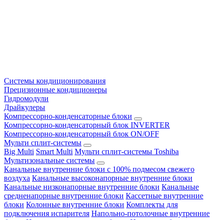
Системы кондиционирования
Прецизионные кондиционеры
Гидромодули
Драйкулеры
Компрессорно-конденсаторные блоки
Компрессорно-конденсаторный блок INVERTER
Компрессорно-конденсаторный блок ON/OFF
Мульти сплит-системы
Big Multi
Smart Multi
Мульти сплит-системы Toshiba
Мультизональные системы
Канальные внутренние блоки с 100% подмесом свежего
воздуха
Канальные высоконапорные внутренние блоки
Канальные низконапорные внутренние блоки
Канальные
средненапорные внутренние блоки
Кассетные внутренние
блоки
Колонные внутренние блоки
Комплекты для
подключения испарителя
Напольно-потолочные внутренние