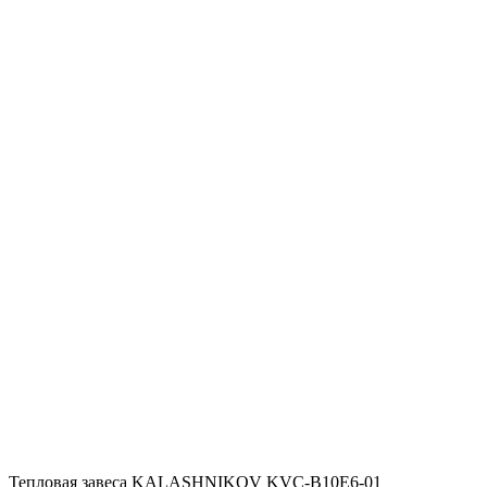
Тепловая завеса KALASHNIKOV KVС-B10E6-01