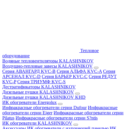
Тепловое
оборудование
Водяные тепловентиляторы KALASHNIKOV
Воздушно-тепловые завесы KALASHNIKOV
Серия АВАНГАРД KVC-B
Серия АЛЬФА KVC-A
Серия
АРСЕНАЛ KVC-D
Серия БАРЬЕР KVC-C
Серия РЕДУТ
KVC-P
Серия ТРИУМФ KVC-S
Дестратификаторы KALASHNIKOV
Дизельные пушки KALASHNIKOV
Дизельные пушки KALASHNIKOV KHD
ИК обогреватели Energolux
Инфракрасные обогреватели серии Dufour
Инфракрасные
обогреватели серии Eiger
Инфракрасные обогреватели серии
Pilatus
Инфракрасные обогреватели серии S?ntis
ИК обогреватели KALASHNIKOV
Аксессуары
ИК обогреватели с излучающей панелью
ИК