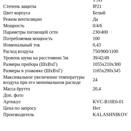
Степень защиты
IP21
Цвет корпуса
Белый
Режим вентиляции
Да
Мощность
0/4/6
Параметры питающей сети
230/400
Потребляемая мощность
100
Номинальный ток
0,43
Расход воздуха
750/900/1100
Уровень шума на расстоянии 5м
39/42/49
Размеры прибора (ШхВхГ)
1055х210х300
Размеры в упаковке (ШхВхГ)
1165х290х345
Максимальное увеличение температуры
24
воздуха при его минимальном расходе
Масса брутто
20,4
Доп. фото
Артикул
KVС-B10E6-01
Цена по запросу
Нет
Производитель
KALASHNIKOV