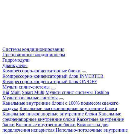
Системы кондиционирования
Прецизионные кондиционеры
Гидромодули
Драйкулеры
Компрессорно-конденсаторные блоки
Компрессорно-конденсаторный блок INVERTER
Компрессорно-конденсаторный блок ON/OFF
Мульти сплит-системы
Big Multi
Smart Multi
Мульти сплит-системы Toshiba
Мультизональные системы
Канальные внутренние блоки с 100% подмесом свежего
воздуха
Канальные высоконапорные внутренние блоки
Канальные низконапорные внутренние блоки
Канальные
средненапорные внутренние блоки
Кассетные внутренние
блоки
Колонные внутренние блоки
Комплекты для
подключения испарителя
Напольно-потолочные внутренние