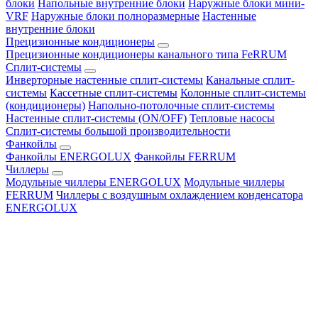
блоки
Напольные внутренние блоки
Наружные блоки мини-
VRF
Наружные блоки полноразмерные
Настенные
внутренние блоки
Прецизионные кондиционеры
Прецизионные кондиционеры канального типа FeRRUM
Сплит-системы
Инверторные настенные сплит-системы
Канальные сплит-
системы
Кассетные сплит-системы
Колонные сплит-системы
(кондиционеры)
Напольно-потолочные сплит-системы
Настенные сплит-системы (ON/OFF)
Тепловые насосы
Сплит-системы большой производительности
Фанкойлы
Фанкойлы ENERGOLUX
Фанкойлы FERRUM
Чиллеры
Модульные чиллеры ENERGOLUX
Модульные чиллеры
FERRUM
Чиллеры с воздушным охлаждением конденсатора
ENERGOLUX