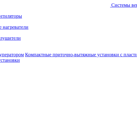
Системы ве
ентиляторы
е нагреватели
лушители
уператором
Компактные приточно-вытяжные установки с пласт
установки