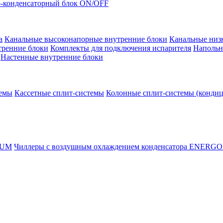
-конденсаторный блок ON/OFF
а
Канальные высоконапорные внутренние блоки
Канальные низ
тренние блоки
Комплекты для подключения испарителя
Напольн
Настенные внутренние блоки
темы
Кассетные сплит-системы
Колонные сплит-системы (конди
RUM
Чиллеры с воздушным охлаждением конденсатора ENERG