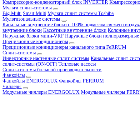
Компрессорно-конденсаторный блок INVERTER
Компрессорно
Мульти сплит-системы
Big Multi
Smart Multi
Мульти сплит-системы Toshiba
Мультизональные системы
Канальные внутренние блоки с 100% подмесом свежего воздух
внутренние блоки
Кассетные внутренние блоки
Колонные вну
Наружные блоки мини-VRF
Наружные блоки полноразмерные
Прецизионные кондиционеры
Прецизионные кондиционеры канального типа FeRRUM
Сплит-системы
Инверторные настенные сплит-системы
Канальные сплит-сис
сплит-системы (ON/OFF)
Тепловые насосы
Сплит-системы большой производительности
Фанкойлы
Фанкойлы ENERGOLUX
Фанкойлы FERRUM
Чиллеры
Модульные чиллеры ENERGOLUX
Модульные чиллеры FER