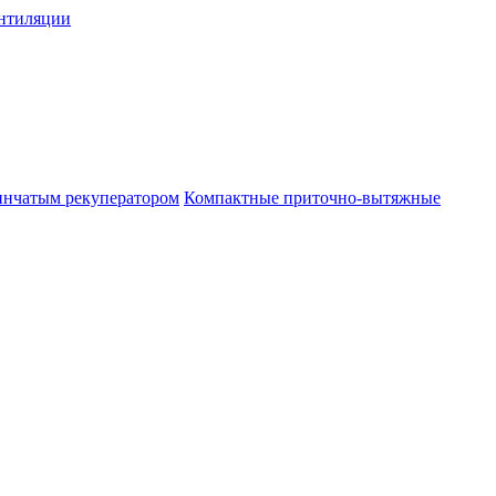
нтиляции
инчатым рекуператором
Компактные приточно-вытяжные