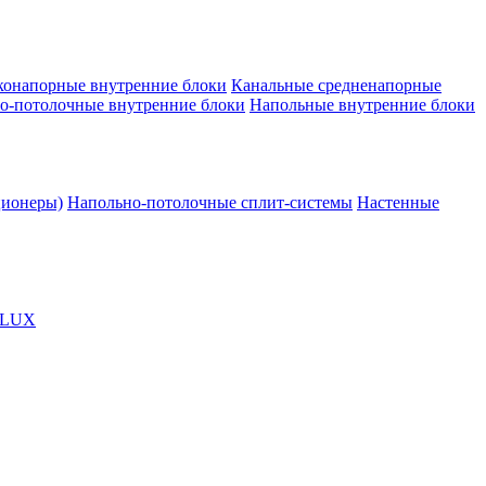
конапорные внутренние блоки
Канальные средненапорные
о-потолочные внутренние блоки
Напольные внутренние блоки
ционеры)
Напольно-потолочные сплит-системы
Настенные
OLUX