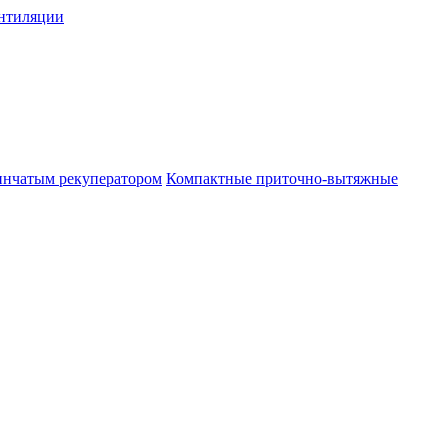
нтиляции
инчатым рекуператором
Компактные приточно-вытяжные