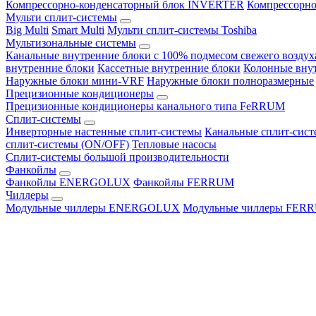
Компрессорно-конденсаторный блок INVERTER
Компрессорно
Мульти сплит-системы
Big Multi
Smart Multi
Мульти сплит-системы Toshiba
Мультизональные системы
Канальные внутренние блоки с 100% подмесом свежего воздух
внутренние блоки
Кассетные внутренние блоки
Колонные вну
Наружные блоки мини-VRF
Наружные блоки полноразмерные
Прецизионные кондиционеры
Прецизионные кондиционеры канального типа FeRRUM
Сплит-системы
Инверторные настенные сплит-системы
Канальные сплит-сис
сплит-системы (ON/OFF)
Тепловые насосы
Сплит-системы большой производительности
Фанкойлы
Фанкойлы ENERGOLUX
Фанкойлы FERRUM
Чиллеры
Модульные чиллеры ENERGOLUX
Модульные чиллеры FER