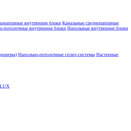
конапорные внутренние блоки
Канальные средненапорные
о-потолочные внутренние блоки
Напольные внутренние блоки
ционеры)
Напольно-потолочные сплит-системы
Настенные
OLUX