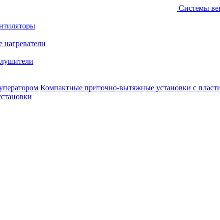
Системы ве
ентиляторы
е нагреватели
лушители
уператором
Компактные приточно-вытяжные установки с пласт
установки