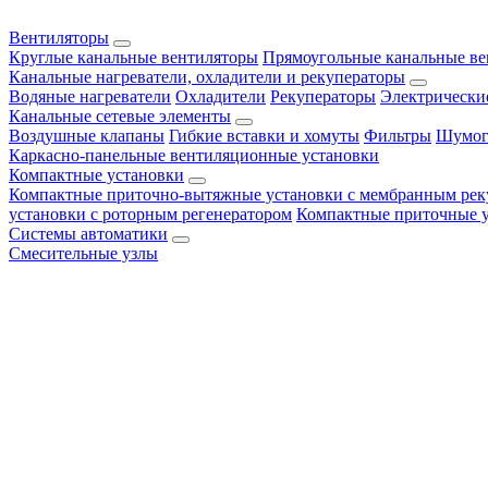
Вентиляторы
Круглые канальные вентиляторы
Прямоугольные канальные в
Канальные нагреватели, охладители и рекуператоры
Водяные нагреватели
Охладители
Рекуператоры
Электрически
Канальные сетевые элементы
Воздушные клапаны
Гибкие вставки и хомуты
Фильтры
Шумог
Каркасно-панельные вентиляционные установки
Компактные установки
Компактные приточно-вытяжные установки с мембранным рек
установки с роторным регенератором
Компактные приточные 
Системы автоматики
Смесительные узлы