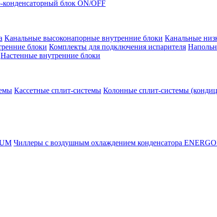
-конденсаторный блок ON/OFF
а
Канальные высоконапорные внутренние блоки
Канальные низ
тренние блоки
Комплекты для подключения испарителя
Напольн
Настенные внутренние блоки
темы
Кассетные сплит-системы
Колонные сплит-системы (конди
RUM
Чиллеры с воздушным охлаждением конденсатора ENERG